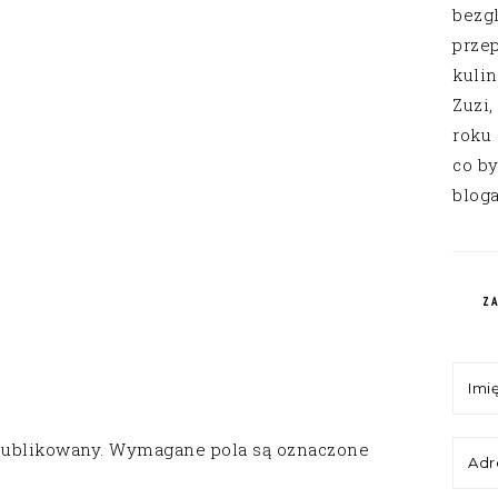
bezg
przep
kuli
Zuzi,
roku
co by
bloga
Z
publikowany.
Wymagane pola są oznaczone