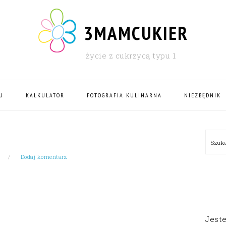
3MAMCUKIER
życie z cukrzycą typu 1
U
KALKULATOR
FOTOGRAFIA KULINARNA
NIEZBĘDNIK
PRI
Szu
SID
Dodaj komentarz
Jest