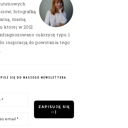
lutenowych
isów, fotografką
narną, mamą
 u której w 2012
 zdiagnozowano cukrzycę typu 1
ło inspiracją do powstania tego
.
APISZ SIĘ DO NASZEGO NEWSLETTERA