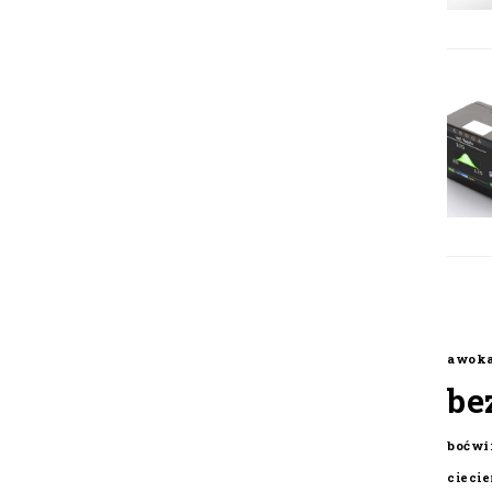
awok
be
boćwi
cieci