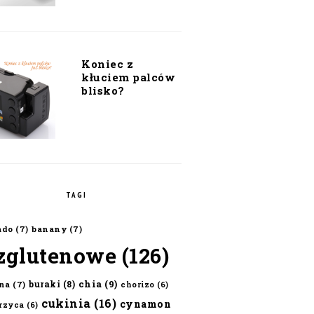
Koniec z
kłuciem palców
blisko?
TAGI
ado
(7)
banany
(7)
zglutenowe
(126)
chia
(9)
buraki
(8)
na
(7)
chorizo
(6)
cukinia
(16)
cynamon
erzyca
(6)