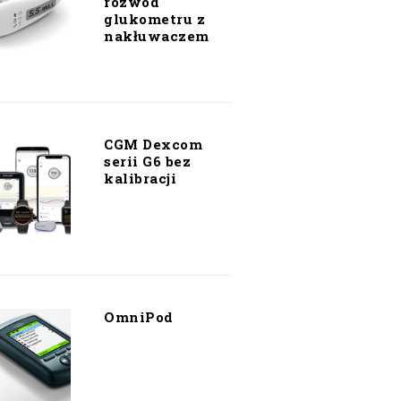
rozwód
glukometru z
nakłuwaczem
CGM Dexcom
serii G6 bez
kalibracji
OmniPod