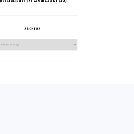
ziemniaki
(10)
getariańskie
(7)
ARCHIWA
iwa