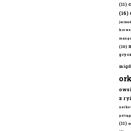
(11)
(16)
jarmu
krewe
mang
(10)
gryc
migd
or
ows
z ry
nerko
pstrąg
(11)
s