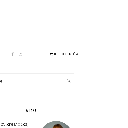
NAV
0 PRODUKTÓW
SOCIAL
MENU
MARY
kaj
EBAR
WITAJ
em kreatorką