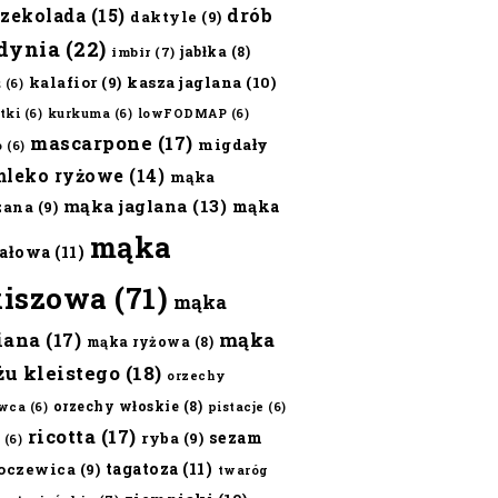
czekolada
(15)
drób
daktyle
(9)
dynia
(22)
jabłka
(8)
imbir
(7)
kalafior
(9)
kasza jaglana
(10)
ż
(6)
tki
(6)
kurkuma
(6)
lowFODMAP
(6)
mascarpone
(17)
migdały
o
(6)
mleko ryżowe
(14)
mąka
mąka jaglana
(13)
mąka
zana
(9)
mąka
ałowa
(11)
kiszowa
(71)
mąka
iana
(17)
mąka
mąka ryżowa
(8)
żu kleistego
(18)
orzechy
orzechy włoskie
(8)
wca
(6)
pistacje
(6)
ricotta
(17)
sezam
ryba
(9)
(6)
tagatoza
(11)
oczewica
(9)
twaróg