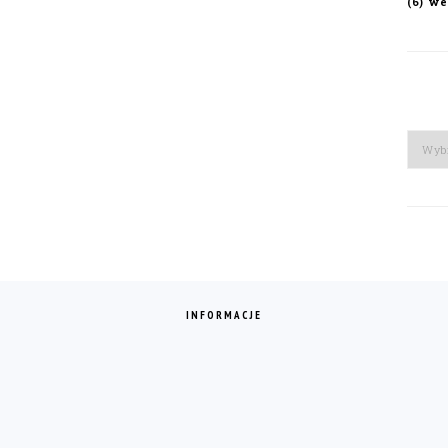
we
(6)
Arch
INFORMACJE