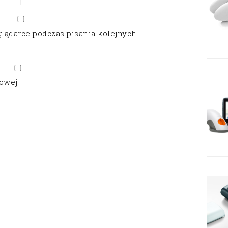
glądarce podczas pisania kolejnych
gowej