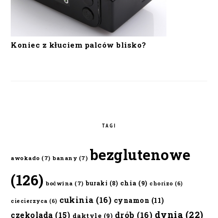
Koniec z kłuciem palców blisko?
TAGI
bezglutenowe
awokado
(7)
banany
(7)
(126)
chia
(9)
buraki
(8)
boćwina
(7)
chorizo
(6)
cukinia
(16)
cynamon
(11)
ciecierzyca
(6)
dynia
(22)
czekolada
(15)
drób
(16)
daktyle
(9)