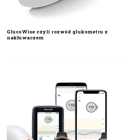
GlucoWise czyli rozwód glukometru z
nakłuwaczem