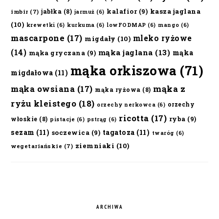
kalafior
(9)
kasza jaglana
jabłka
(8)
imbir
(7)
jarmuż
(6)
(10)
krewetki
(6)
kurkuma
(6)
lowFODMAP
(6)
mango
(6)
mascarpone
(17)
mleko ryżowe
migdały
(10)
(14)
mąka jaglana
(13)
mąka
mąka gryczana
(9)
mąka orkiszowa
(71)
migdałowa
(11)
mąka owsiana
(17)
mąka z
mąka ryżowa
(8)
ryżu kleistego
(18)
orzechy
orzechy nerkowca
(6)
ricotta
(17)
ryba
(9)
włoskie
(8)
pistacje
(6)
pstrąg
(6)
sezam
(11)
tagatoza
(11)
soczewica
(9)
twaróg
(6)
ziemniaki
(10)
wegetariańskie
(7)
ARCHIWA