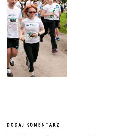
READER
INTERACTIONS
DODAJ KOMENTARZ