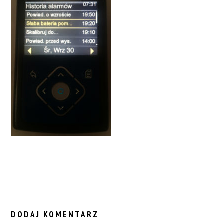
READER
INTERACTIONS
DODAJ KOMENTARZ