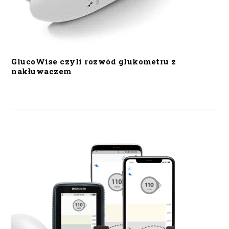
GlucoWise czyli rozwód glukometru z
nakłuwaczem