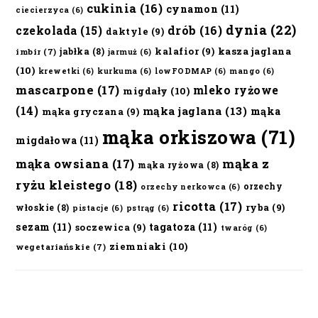
cukinia
(16)
cynamon
(11)
ciecierzyca
(6)
dynia
(22)
czekolada
(15)
drób
(16)
daktyle
(9)
kalafior
(9)
kasza jaglana
jabłka
(8)
imbir
(7)
jarmuż
(6)
(10)
krewetki
(6)
kurkuma
(6)
lowFODMAP
(6)
mango
(6)
mascarpone
(17)
mleko ryżowe
migdały
(10)
(14)
mąka jaglana
(13)
mąka
mąka gryczana
(9)
mąka orkiszowa
(71)
migdałowa
(11)
mąka owsiana
(17)
mąka z
mąka ryżowa
(8)
ryżu kleistego
(18)
orzechy
orzechy nerkowca
(6)
ricotta
(17)
ryba
(9)
włoskie
(8)
pistacje
(6)
pstrąg
(6)
sezam
(11)
tagatoza
(11)
soczewica
(9)
twaróg
(6)
ziemniaki
(10)
wegetariańskie
(7)