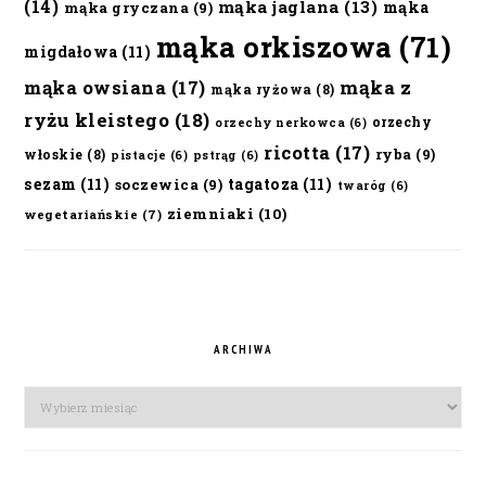
(14)
mąka jaglana
(13)
mąka
mąka gryczana
(9)
mąka orkiszowa
(71)
migdałowa
(11)
mąka owsiana
(17)
mąka z
mąka ryżowa
(8)
ryżu kleistego
(18)
orzechy
orzechy nerkowca
(6)
ricotta
(17)
ryba
(9)
włoskie
(8)
pistacje
(6)
pstrąg
(6)
sezam
(11)
tagatoza
(11)
soczewica
(9)
twaróg
(6)
ziemniaki
(10)
wegetariańskie
(7)
ARCHIWA
Archiwa