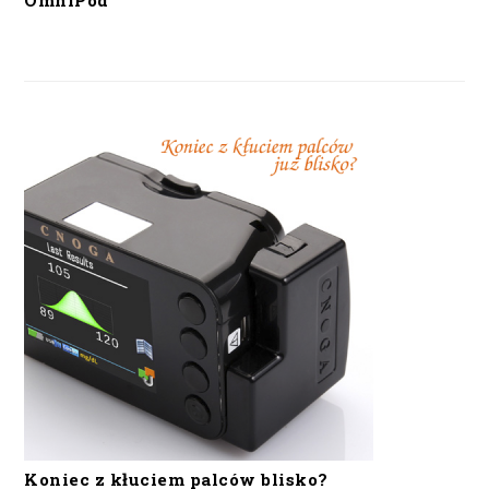
OmniPod
Koniec z kłuciem palców blisko?