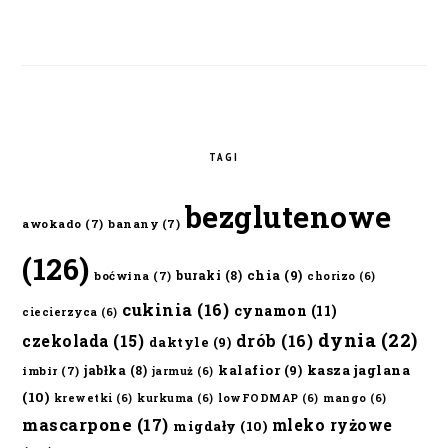
TAGI
bezglutenowe
awokado
(7)
banany
(7)
(126)
chia
(9)
buraki
(8)
boćwina
(7)
chorizo
(6)
cukinia
(16)
cynamon
(11)
ciecierzyca
(6)
dynia
(22)
czekolada
(15)
drób
(16)
daktyle
(9)
kalafior
(9)
kasza jaglana
jabłka
(8)
imbir
(7)
jarmuż
(6)
(10)
krewetki
(6)
kurkuma
(6)
lowFODMAP
(6)
mango
(6)
mascarpone
(17)
mleko ryżowe
migdały
(10)