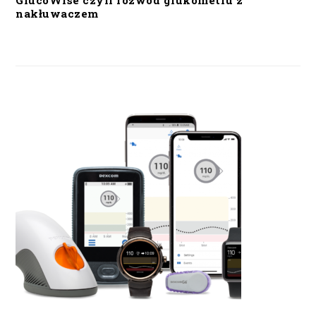
GlucoWise czyli rozwód glukometru z
nakłuwaczem