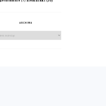
ziemniaki
(10)
getariańskie
(7)
ARCHIWA
iwa