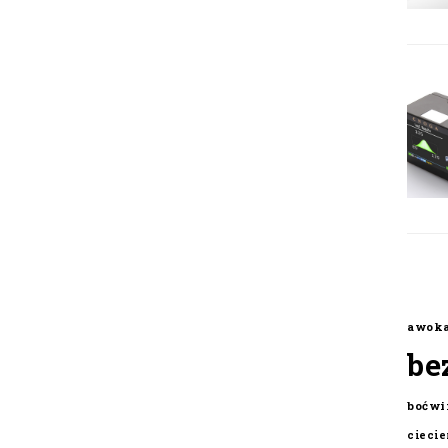
awok
be
boćwi
cieci