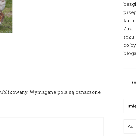
bezg
przep
kuli
Zuzi,
roku
co by
bloga
Z
publikowany.
Wymagane pola są oznaczone