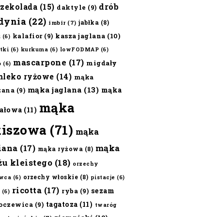
czekolada
(15)
drób
daktyle
(9)
dynia
(22)
jabłka
(8)
imbir
(7)
kalafior
(9)
kasza jaglana
(10)
ż
(6)
tki
(6)
kurkuma
(6)
lowFODMAP
(6)
mascarpone
(17)
migdały
o
(6)
mleko ryżowe
(14)
mąka
mąka jaglana
(13)
mąka
zana
(9)
mąka
ałowa
(11)
kiszowa
(71)
mąka
iana
(17)
mąka
mąka ryżowa
(8)
żu kleistego
(18)
orzechy
orzechy włoskie
(8)
wca
(6)
pistacje
(6)
ricotta
(17)
sezam
ryba
(9)
(6)
tagatoza
(11)
oczewica
(9)
twaróg