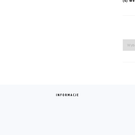
we
(6)
Arch
INFORMACJE