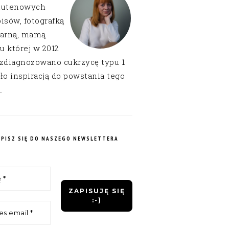
lutenowych
isów, fotografką
narną, mamą
 u której w 2012
 zdiagnozowano cukrzycę typu 1
ło inspiracją do powstania tego
.
APISZ SIĘ DO NASZEGO NEWSLETTERA