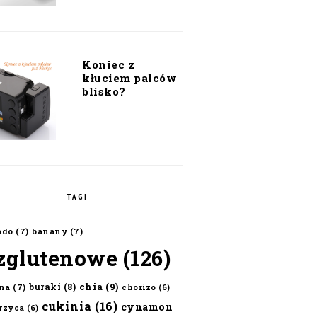
Koniec z
kłuciem palców
blisko?
TAGI
ado
(7)
banany
(7)
zglutenowe
(126)
chia
(9)
buraki
(8)
na
(7)
chorizo
(6)
cukinia
(16)
cynamon
erzyca
(6)