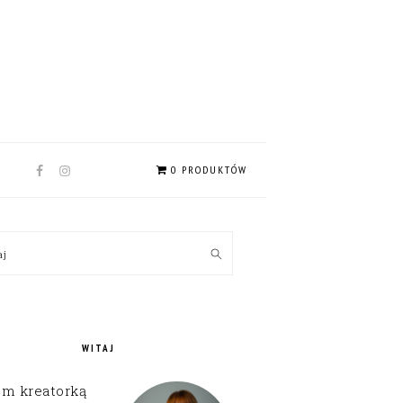
NAV
0 PRODUKTÓW
SOCIAL
MENU
MARY
kaj
EBAR
WITAJ
em kreatorką