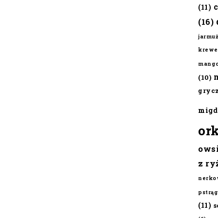
(11)
(16)
jarmu
krewe
mang
(10)
gryc
migd
or
ows
z ry
nerko
pstrąg
(11)
s