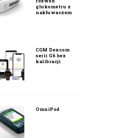
rozwód
glukometru z
nakłuwaczem
CGM Dexcom
serii G6 bez
kalibracji
OmniPod