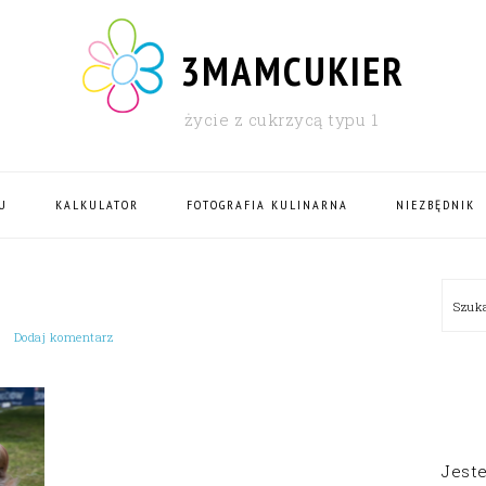
3MAMCUKIER
życie z cukrzycą typu 1
U
KALKULATOR
FOTOGRAFIA KULINARNA
NIEZBĘDNIK
PRI
Szu
SID
Dodaj komentarz
Jest