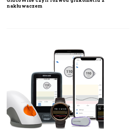
GlucoWise czyli rozwód glukometru z
nakłuwaczem