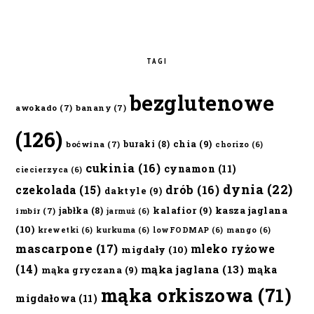
TAGI
bezglutenowe
awokado
(7)
banany
(7)
(126)
chia
(9)
buraki
(8)
boćwina
(7)
chorizo
(6)
cukinia
(16)
cynamon
(11)
ciecierzyca
(6)
dynia
(22)
czekolada
(15)
drób
(16)
daktyle
(9)
kalafior
(9)
kasza jaglana
jabłka
(8)
imbir
(7)
jarmuż
(6)
(10)
krewetki
(6)
kurkuma
(6)
lowFODMAP
(6)
mango
(6)
mascarpone
(17)
mleko ryżowe
migdały
(10)
(14)
mąka jaglana
(13)
mąka
mąka gryczana
(9)
mąka orkiszowa
(71)
migdałowa
(11)