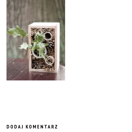
READER
INTERACTIONS
DODAJ KOMENTARZ