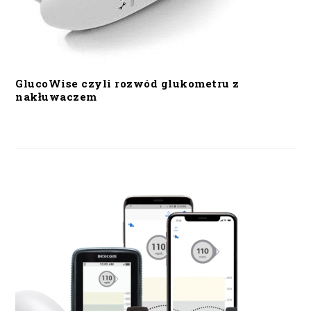
GlucoWise czyli rozwód glukometru z
nakłuwaczem