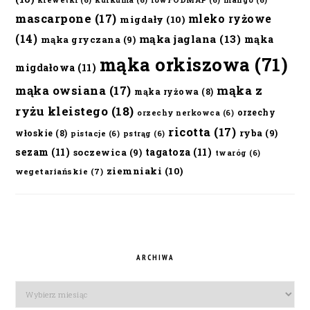
krewetki
(6)
kurkuma
(6)
lowFODMAP
(6)
mango
(6)
mascarpone
(17)
mleko ryżowe
migdały
(10)
(14)
mąka jaglana
(13)
mąka
mąka gryczana
(9)
mąka orkiszowa
(71)
migdałowa
(11)
mąka owsiana
(17)
mąka z
mąka ryżowa
(8)
ryżu kleistego
(18)
orzechy
orzechy nerkowca
(6)
ricotta
(17)
ryba
(9)
włoskie
(8)
pistacje
(6)
pstrąg
(6)
sezam
(11)
tagatoza
(11)
soczewica
(9)
twaróg
(6)
ziemniaki
(10)
wegetariańskie
(7)
ARCHIWA
Archiwa