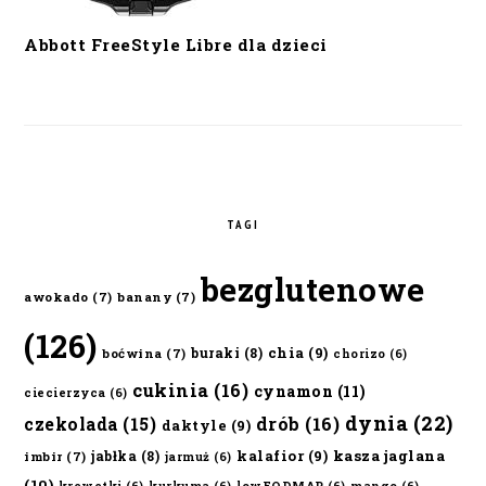
Abbott FreeStyle Libre dla dzieci
TAGI
bezglutenowe
awokado
(7)
banany
(7)
(126)
chia
(9)
buraki
(8)
boćwina
(7)
chorizo
(6)
cukinia
(16)
cynamon
(11)
ciecierzyca
(6)
dynia
(22)
czekolada
(15)
drób
(16)
daktyle
(9)
kalafior
(9)
kasza jaglana
jabłka
(8)
imbir
(7)
jarmuż
(6)
(10)