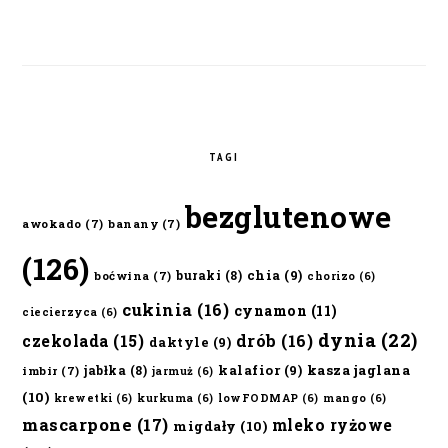
TAGI
bezglutenowe
awokado
(7)
banany
(7)
(126)
chia
(9)
buraki
(8)
boćwina
(7)
chorizo
(6)
cukinia
(16)
cynamon
(11)
ciecierzyca
(6)
dynia
(22)
czekolada
(15)
drób
(16)
daktyle
(9)
kalafior
(9)
kasza jaglana
jabłka
(8)
imbir
(7)
jarmuż
(6)
(10)
krewetki
(6)
kurkuma
(6)
lowFODMAP
(6)
mango
(6)
mascarpone
(17)
mleko ryżowe
migdały
(10)