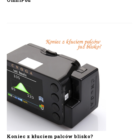
OmniPod
Koniec z kłuciem palców blisko?