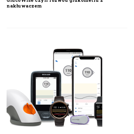
GlucoWise czyli rozwód glukometru z
nakłuwaczem