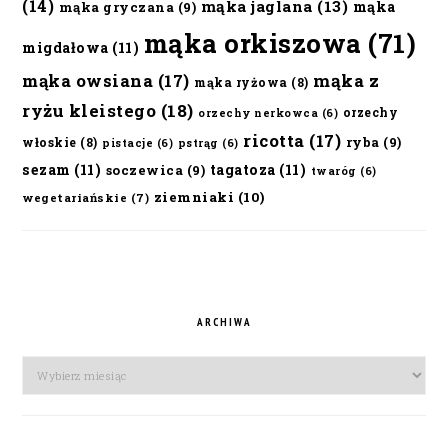
(14)
mąka jaglana
(13)
mąka
mąka gryczana
(9)
mąka orkiszowa
(71)
migdałowa
(11)
mąka owsiana
(17)
mąka z
mąka ryżowa
(8)
ryżu kleistego
(18)
orzechy
orzechy nerkowca
(6)
ricotta
(17)
ryba
(9)
włoskie
(8)
pistacje
(6)
pstrąg
(6)
sezam
(11)
tagatoza
(11)
soczewica
(9)
twaróg
(6)
ziemniaki
(10)
wegetariańskie
(7)
ARCHIWA
Archiwa