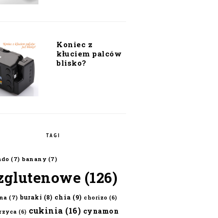
Koniec z
kłuciem palców
blisko?
TAGI
ado
(7)
banany
(7)
zglutenowe
(126)
chia
(9)
buraki
(8)
na
(7)
chorizo
(6)
cukinia
(16)
cynamon
erzyca
(6)