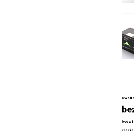
awok
be
boćwi
cieci