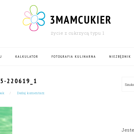
3MAMCUKIER
życie z cukrzycą typu 1
U
KALKULATOR
FOTOGRAFIA KULINARNA
NIEZBĘDNIK
PRI
5-220619_1
Szu
SID
bak
Dodaj komentarz
Jest