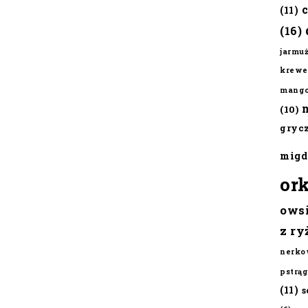
(11)
(16)
jarmu
krewe
mang
(10)
gryc
migd
or
ows
z ry
nerko
pstrąg
(11)
s