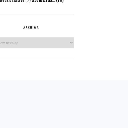
ziemniaki
(10)
getariańskie
(7)
ARCHIWA
iwa