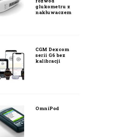
rozwód
glukometru z
nakłuwaczem
CGM Dexcom
serii G6 bez
kalibracji
OmniPod