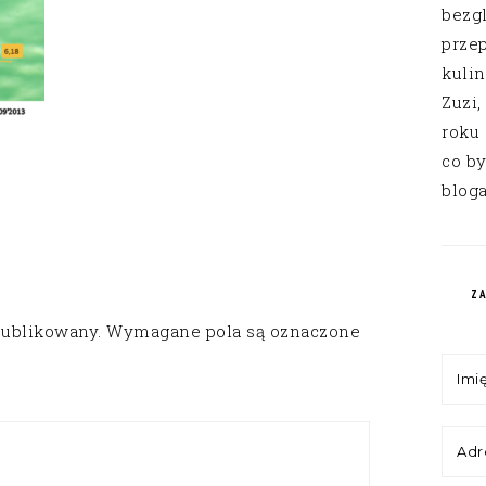
bezg
przep
kuli
Zuzi,
roku
co by
bloga
Z
publikowany.
Wymagane pola są oznaczone