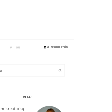
NAV
0 PRODUKTÓW
SOCIAL
MENU
MARY
kaj
EBAR
WITAJ
em kreatorką