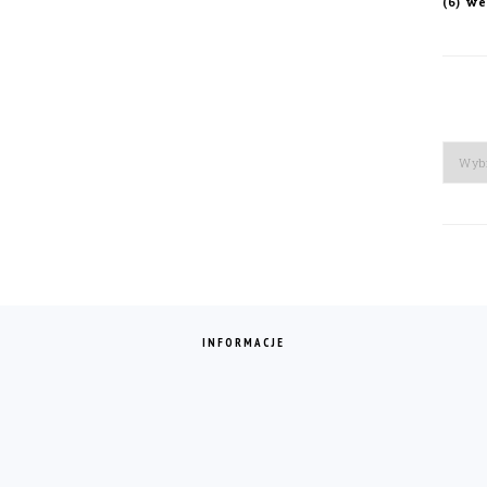
we
(6)
Arch
INFORMACJE