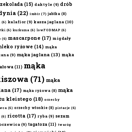
czekolada
(15)
drób
daktyle
(9)
dynia
(22)
jabłka
(8)
imbir
(7)
kalafior
(9)
kasza jaglana
(10)
ż
(6)
tki
(6)
kurkuma
(6)
lowFODMAP
(6)
mascarpone
(17)
migdały
o
(6)
mleko ryżowe
(14)
mąka
mąka jaglana
(13)
mąka
zana
(9)
mąka
ałowa
(11)
kiszowa
(71)
mąka
iana
(17)
mąka
mąka ryżowa
(8)
żu kleistego
(18)
orzechy
orzechy włoskie
(8)
wca
(6)
pistacje
(6)
ricotta
(17)
sezam
ryba
(9)
(6)
tagatoza
(11)
oczewica
(9)
twaróg