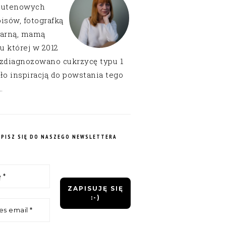
lutenowych
isów, fotografką
narną, mamą
 u której w 2012
 zdiagnozowano cukrzycę typu 1
ło inspiracją do powstania tego
.
APISZ SIĘ DO NASZEGO NEWSLETTERA