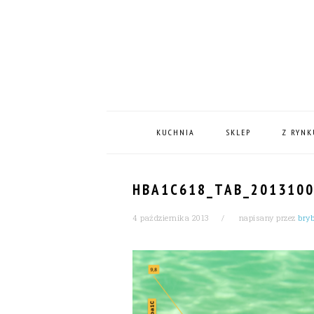
Skip
Skip
Skip
Skip
to
to
to
to
primary
content
primary
footer
navigation
sidebar
MAIN
NAVIGATION
KUCHNIA
SKLEP
Z RYNK
HBA1C618_TAB_2013100
4 października 2013
napisany przez
bry