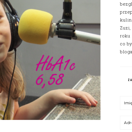
bezg
przep
kuli
Zuzi,
roku
co by
bloga
Z