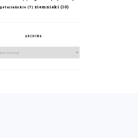
ziemniaki
(10)
getariańskie
(7)
ARCHIWA
iwa