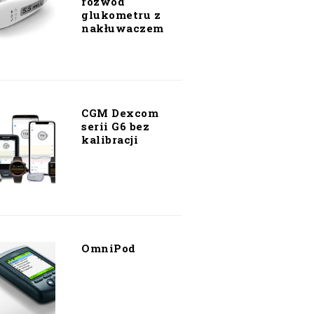
rozwód
glukometru z
nakłuwaczem
CGM Dexcom
serii G6 bez
kalibracji
OmniPod