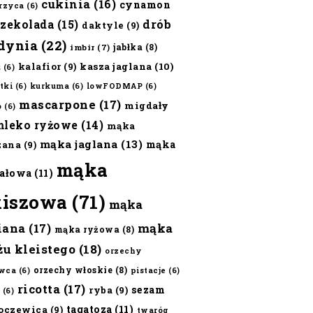
cukinia
(16)
cynamon
erzyca
(6)
czekolada
(15)
drób
daktyle
(9)
dynia
(22)
jabłka
(8)
imbir
(7)
kalafior
(9)
kasza jaglana
(10)
ż
(6)
tki
(6)
kurkuma
(6)
lowFODMAP
(6)
mascarpone
(17)
migdały
o
(6)
mleko ryżowe
(14)
mąka
mąka jaglana
(13)
mąka
zana
(9)
mąka
ałowa
(11)
kiszowa
(71)
mąka
iana
(17)
mąka
mąka ryżowa
(8)
żu kleistego
(18)
orzechy
orzechy włoskie
(8)
wca
(6)
pistacje
(6)
ricotta
(17)
sezam
ryba
(9)
(6)
tagatoza
(11)
oczewica
(9)
twaróg