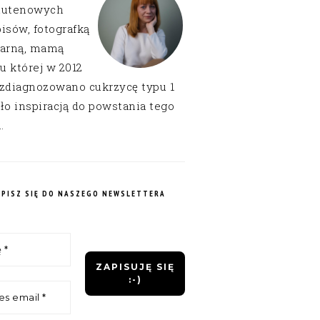
lutenowych
isów, fotografką
narną, mamą
 u której w 2012
 zdiagnozowano cukrzycę typu 1
ło inspiracją do powstania tego
.
APISZ SIĘ DO NASZEGO NEWSLETTERA