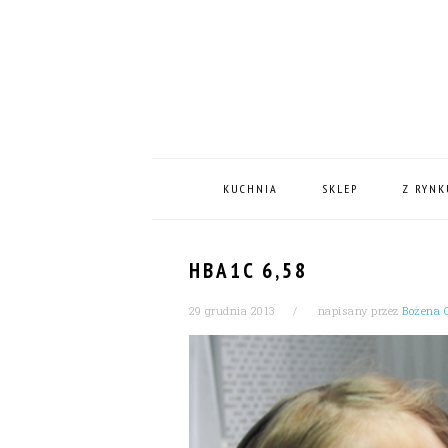
Skip
Skip
Skip
Skip
to
to
to
to
primary
content
primary
footer
navigation
sidebar
MAIN
NAVIGATION
KUCHNIA
SKLEP
Z RYNK
HBA1C 6,58
29 grudnia 2013
napisany przez
Bożena 