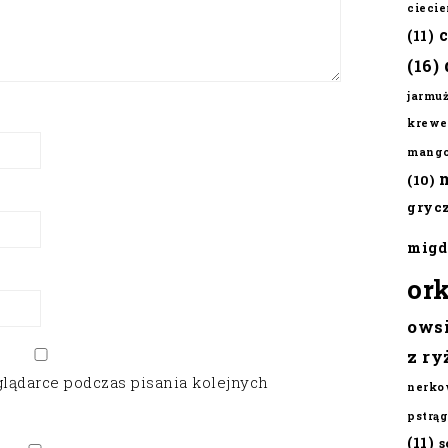
cieci
(11)
(16)
jarmu
krewe
mang
(10)
gryc
migd
or
ows
z ry
glądarce podczas pisania kolejnych
nerko
pstrąg
(11)
s