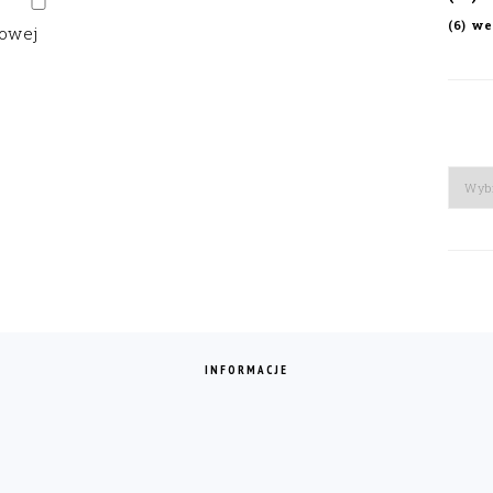
we
(6)
gowej
Arch
INFORMACJE