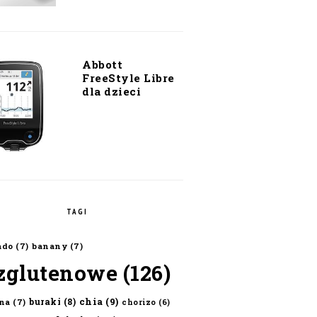
Abbott
FreeStyle Libre
dla dzieci
TAGI
ado
(7)
banany
(7)
zglutenowe
(126)
chia
(9)
buraki
(8)
na
(7)
chorizo
(6)