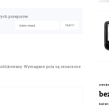
wych przepisów
publikowany.
Wymagane pola są oznaczone
awok
be
boćwi