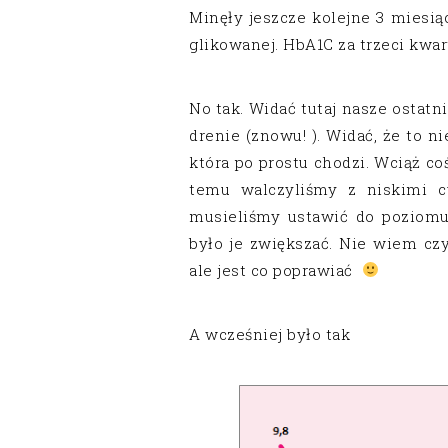
Minęły jeszcze kolejne 3 miesią
glikowanej. HbA1C za trzeci kwart
No tak. Widać tutaj nasze ostat
drenie (znowu! ). Widać, że to n
która po prostu chodzi. Wciąż co
temu walczyliśmy z niskimi c
musieliśmy ustawić do poziomu
było je zwiększać. Nie wiem cz
ale jest co poprawiać
A wcześniej było tak