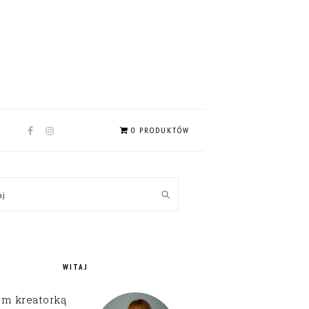
NAV
0 PRODUKTÓW
SOCIAL
MENU
MARY
kaj
EBAR
WITAJ
em kreatorką