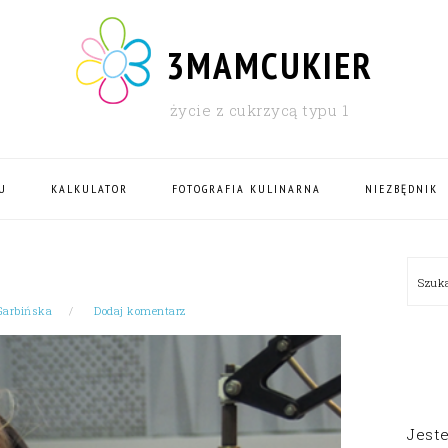
3MAMCUKIER
życie z cukrzycą typu 1
U
KALKULATOR
FOTOGRAFIA KULINARNA
NIEZBĘDNIK
PRI
Szu
SID
Garbińska
Dodaj komentarz
Jest