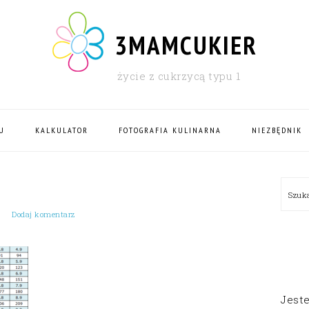
3MAMCUKIER
życie z cukrzycą typu 1
U
KALKULATOR
FOTOGRAFIA KULINARNA
NIEZBĘDNIK
PRI
Szu
SID
Dodaj komentarz
Jest