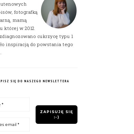
lutenowych
isów, fotografką
narną, mamą
 u której w 2012
 zdiagnozowano cukrzycę typu 1
ło inspiracją do powstania tego
.
APISZ SIĘ DO NASZEGO NEWSLETTERA