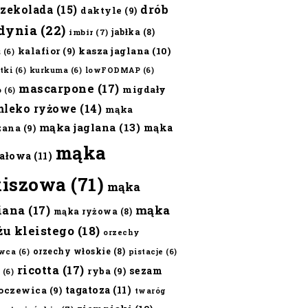
czekolada
(15)
drób
daktyle
(9)
dynia
(22)
jabłka
(8)
imbir
(7)
kalafior
(9)
kasza jaglana
(10)
ż
(6)
tki
(6)
kurkuma
(6)
lowFODMAP
(6)
mascarpone
(17)
migdały
o
(6)
mleko ryżowe
(14)
mąka
mąka jaglana
(13)
mąka
zana
(9)
mąka
ałowa
(11)
kiszowa
(71)
mąka
iana
(17)
mąka
mąka ryżowa
(8)
żu kleistego
(18)
orzechy
orzechy włoskie
(8)
wca
(6)
pistacje
(6)
ricotta
(17)
sezam
ryba
(9)
(6)
tagatoza
(11)
oczewica
(9)
twaróg