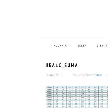
Skip
Skip
Skip
Skip
to
to
to
to
primary
content
primary
footer
navigation
sidebar
MAIN
NAVIGATION
KUCHNIA
SKLEP
Z RYNK
HBA1C_SUMA
16 lipca 2013
napisany przez
brybak