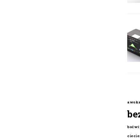
awok
be
boćwi
cieci