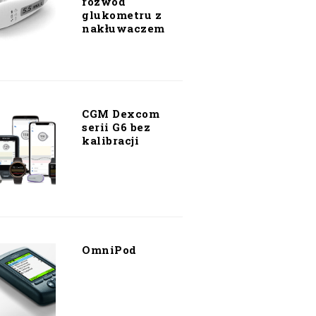
rozwód
glukometru z
nakłuwaczem
CGM Dexcom
serii G6 bez
kalibracji
OmniPod