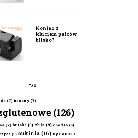
Koniec z
kłuciem palców
blisko?
TAGI
ado
(7)
banany
(7)
zglutenowe
(126)
chia
(9)
buraki
(8)
na
(7)
chorizo
(6)
cukinia
(16)
cynamon
erzyca
(6)