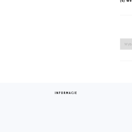
we
(6)
Arch
INFORMACJE