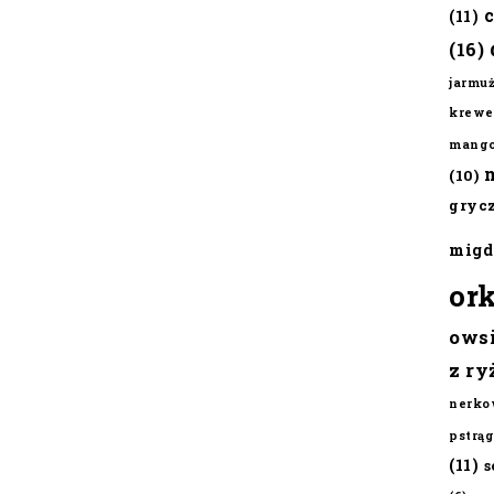
(11)
(16)
jarmu
krewe
mang
(10)
gryc
migd
or
ows
z ry
nerko
pstrąg
(11)
s