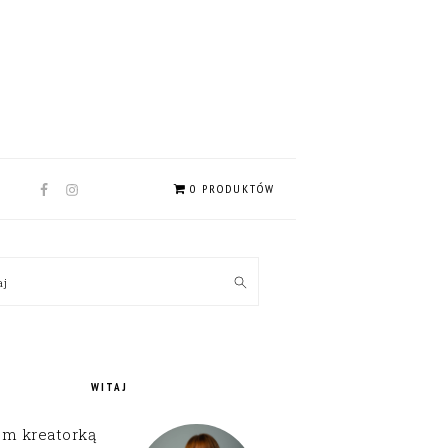
NAV
0 PRODUKTÓW
SOCIAL
MENU
MARY
kaj
EBAR
WITAJ
em kreatorką