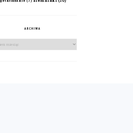
ziemniaki
(10)
getariańskie
(7)
ARCHIWA
iwa