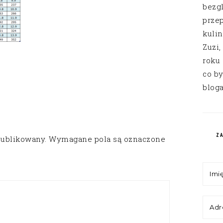
bezg
przep
kuli
Zuzi,
roku
co by
bloga
Z
publikowany.
Wymagane pola są oznaczone