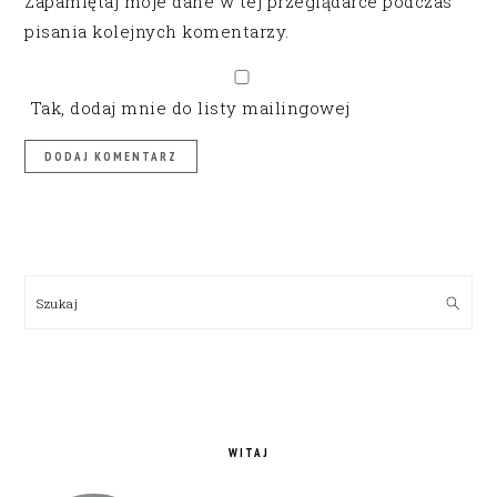
Zapamiętaj moje dane w tej przeglądarce podczas
pisania kolejnych komentarzy.
Tak, dodaj mnie do listy mailingowej
PRIMARY
SIDEBAR
Szukaj
WITAJ