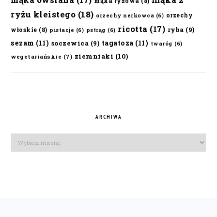
mąka ryżowa
(8)
ryżu kleistego
(18)
orzechy
orzechy nerkowca
(6)
ricotta
(17)
ryba
(9)
włoskie
(8)
pistacje
(6)
pstrąg
(6)
sezam
(11)
tagatoza
(11)
soczewica
(9)
twaróg
(6)
ziemniaki
(10)
wegetariańskie
(7)
ARCHIWA
Archiwa
FOOTER