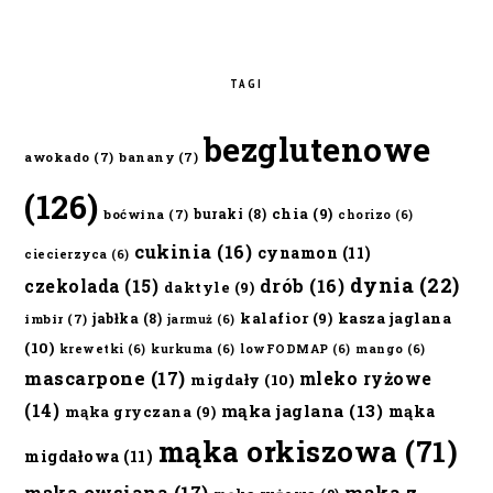
TAGI
bezglutenowe
awokado
(7)
banany
(7)
(126)
chia
(9)
buraki
(8)
boćwina
(7)
chorizo
(6)
cukinia
(16)
cynamon
(11)
ciecierzyca
(6)
dynia
(22)
czekolada
(15)
drób
(16)
daktyle
(9)
kalafior
(9)
kasza jaglana
jabłka
(8)
imbir
(7)
jarmuż
(6)
(10)
krewetki
(6)
kurkuma
(6)
lowFODMAP
(6)
mango
(6)
mascarpone
(17)
mleko ryżowe
migdały
(10)
(14)
mąka jaglana
(13)
mąka
mąka gryczana
(9)
mąka orkiszowa
(71)
migdałowa
(11)
mąka owsiana
(17)
mąka z