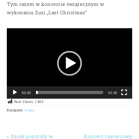
Tym razem w koncercie świątecznym w
wykonaniu Zuzi „Last Christmas”
Odtwarzacz
video
00:00
02:36
Post Views:
1 833
Kategorie:
u nas
« Dzień pszczoły w
Koncert czerwcowy