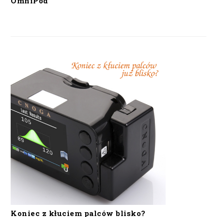
OmniPod
Koniec z kłuciem palców blisko?