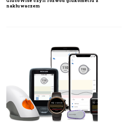
GlucoWise czyli rozwód glukometru z
nakłuwaczem