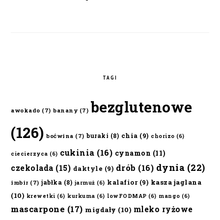
TAGI
bezglutenowe
awokado
(7)
banany
(7)
(126)
chia
(9)
buraki
(8)
boćwina
(7)
chorizo
(6)
cukinia
(16)
cynamon
(11)
ciecierzyca
(6)
dynia
(22)
czekolada
(15)
drób
(16)
daktyle
(9)
kalafior
(9)
kasza jaglana
jabłka
(8)
imbir
(7)
jarmuż
(6)
(10)
krewetki
(6)
kurkuma
(6)
lowFODMAP
(6)
mango
(6)
mascarpone
(17)
mleko ryżowe
migdały
(10)