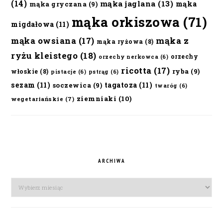
(14)
mąka jaglana
(13)
mąka
mąka gryczana
(9)
mąka orkiszowa
(71)
migdałowa
(11)
mąka owsiana
(17)
mąka z
mąka ryżowa
(8)
ryżu kleistego
(18)
orzechy
orzechy nerkowca
(6)
ricotta
(17)
ryba
(9)
włoskie
(8)
pistacje
(6)
pstrąg
(6)
sezam
(11)
tagatoza
(11)
soczewica
(9)
twaróg
(6)
ziemniaki
(10)
wegetariańskie
(7)
ARCHIWA
Archiwa