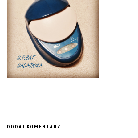
READER
INTERACTIONS
DODAJ KOMENTARZ