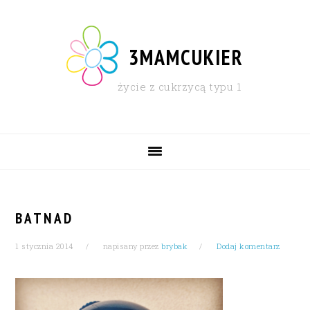
Skip
Skip
Skip
Skip
to
to
to
to
primary
content
primary
footer
3MAMCUKIER
navigation
sidebar
życie z cukrzycą typu 1
MAIN
NAVIGATION
BATNAD
1 stycznia 2014
napisany przez
brybak
Dodaj komentarz