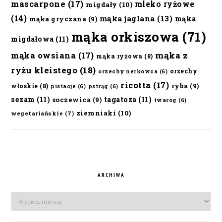
mascarpone
(17)
mleko ryżowe
migdały
(10)
(14)
mąka jaglana
(13)
mąka
mąka gryczana
(9)
mąka orkiszowa
(71)
migdałowa
(11)
mąka owsiana
(17)
mąka z
mąka ryżowa
(8)
ryżu kleistego
(18)
orzechy
orzechy nerkowca
(6)
ricotta
(17)
ryba
(9)
włoskie
(8)
pistacje
(6)
pstrąg
(6)
sezam
(11)
tagatoza
(11)
soczewica
(9)
twaróg
(6)
ziemniaki
(10)
wegetariańskie
(7)
ARCHIWA
Archiwa