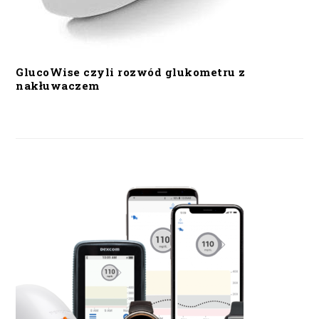
GlucoWise czyli rozwód glukometru z
nakłuwaczem