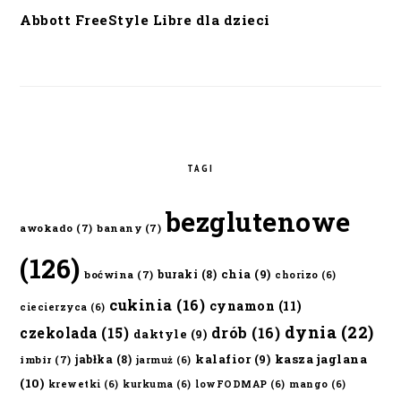
Abbott FreeStyle Libre dla dzieci
TAGI
bezglutenowe
awokado
(7)
banany
(7)
(126)
chia
(9)
buraki
(8)
boćwina
(7)
chorizo
(6)
cukinia
(16)
cynamon
(11)
ciecierzyca
(6)
dynia
(22)
czekolada
(15)
drób
(16)
daktyle
(9)
kalafior
(9)
kasza jaglana
jabłka
(8)
imbir
(7)
jarmuż
(6)
(10)
krewetki
(6)
kurkuma
(6)
lowFODMAP
(6)
mango
(6)