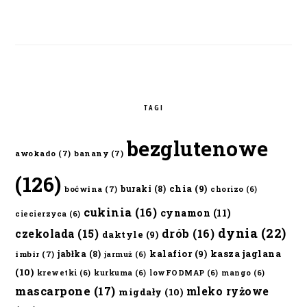
TAGI
bezglutenowe
awokado
(7)
banany
(7)
(126)
chia
(9)
buraki
(8)
boćwina
(7)
chorizo
(6)
cukinia
(16)
cynamon
(11)
ciecierzyca
(6)
dynia
(22)
czekolada
(15)
drób
(16)
daktyle
(9)
kalafior
(9)
kasza jaglana
jabłka
(8)
imbir
(7)
jarmuż
(6)
(10)
krewetki
(6)
kurkuma
(6)
lowFODMAP
(6)
mango
(6)
mascarpone
(17)
mleko ryżowe
migdały
(10)