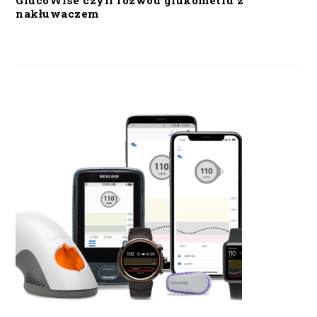
GlucoWise czyli rozwód glukometru z
nakłuwaczem