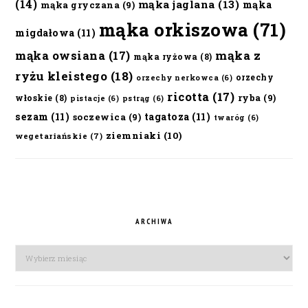
(14)
mąka jaglana
(13)
mąka
mąka gryczana
(9)
mąka orkiszowa
(71)
migdałowa
(11)
mąka owsiana
(17)
mąka z
mąka ryżowa
(8)
ryżu kleistego
(18)
orzechy
orzechy nerkowca
(6)
ricotta
(17)
ryba
(9)
włoskie
(8)
pistacje
(6)
pstrąg
(6)
sezam
(11)
tagatoza
(11)
soczewica
(9)
twaróg
(6)
ziemniaki
(10)
wegetariańskie
(7)
ARCHIWA
Archiwa