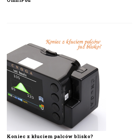
OmniPod
Koniec z kłuciem palców blisko?