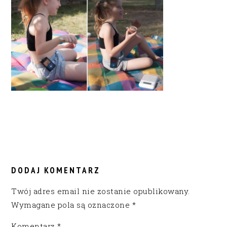
READER
INTERACTIONS
DODAJ KOMENTARZ
Twój adres email nie zostanie opublikowany.
Wymagane pola są oznaczone
*
Komentarz
*