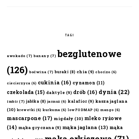
TAGI
bezglutenowe
awokado
(7)
banany
(7)
(126)
chia
(9)
buraki
(8)
boćwina
(7)
chorizo
(6)
cukinia
(16)
cynamon
(11)
ciecierzyca
(6)
dynia
(22)
czekolada
(15)
drób
(16)
daktyle
(9)
kalafior
(9)
kasza jaglana
jabłka
(8)
imbir
(7)
jarmuż
(6)
(10)
krewetki
(6)
kurkuma
(6)
lowFODMAP
(6)
mango
(6)
mascarpone
(17)
mleko ryżowe
migdały
(10)
(14)
mąka jaglana
(13)
mąka
mąka gryczana
(9)
mąka orkiszowa
(71)