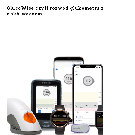
GlucoWise czyli rozwód glukometru z
nakłuwaczem