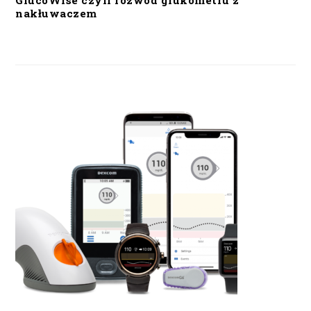
GlucoWise czyli rozwód glukometru z
nakłuwaczem