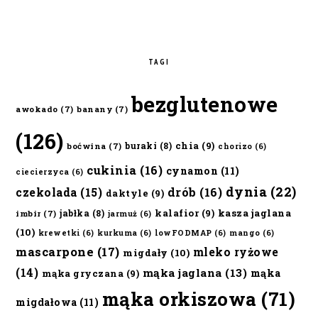
TAGI
bezglutenowe
awokado
(7)
banany
(7)
(126)
chia
(9)
buraki
(8)
boćwina
(7)
chorizo
(6)
cukinia
(16)
cynamon
(11)
ciecierzyca
(6)
dynia
(22)
czekolada
(15)
drób
(16)
daktyle
(9)
kalafior
(9)
kasza jaglana
jabłka
(8)
imbir
(7)
jarmuż
(6)
(10)
krewetki
(6)
kurkuma
(6)
lowFODMAP
(6)
mango
(6)
mascarpone
(17)
mleko ryżowe
migdały
(10)
(14)
mąka jaglana
(13)
mąka
mąka gryczana
(9)
mąka orkiszowa
(71)
migdałowa
(11)