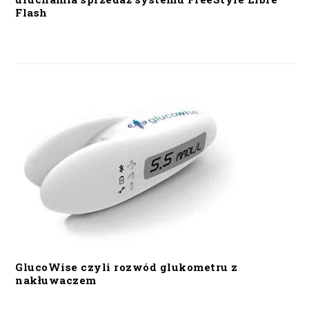
Flash
GlucoWise czyli rozwód glukometru z
nakłuwaczem