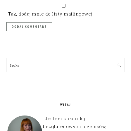
Tak, dodaj mnie do listy mailingowej
PRIMARY
SIDEBAR
Szukaj
WITAJ
Jestem kreatorką
bezglutenowych przepisów,