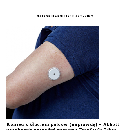
NAJPOPULARNIEJSZE ARTYKUŁY
Koniec z kłuciem palców (naprawdę) – Abbott
uruchamia sprzedaż systemu FreeStyle Libre