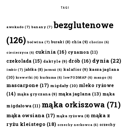
TAGI
bezglutenowe
awokado
(7)
banany
(7)
(126)
chia
(9)
buraki
(8)
boćwina
(7)
chorizo
(6)
cukinia
(16)
cynamon
(11)
ciecierzyca
(6)
dynia
(22)
czekolada
(15)
drób
(16)
daktyle
(9)
kalafior
(9)
kasza jaglana
jabłka
(8)
imbir
(7)
jarmuż
(6)
(10)
krewetki
(6)
kurkuma
(6)
lowFODMAP
(6)
mango
(6)
mascarpone
(17)
mleko ryżowe
migdały
(10)
(14)
mąka jaglana
(13)
mąka
mąka gryczana
(9)
mąka orkiszowa
(71)
migdałowa
(11)
mąka owsiana
(17)
mąka z
mąka ryżowa
(8)
ryżu kleistego
(18)
orzechy
orzechy nerkowca
(6)