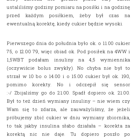
ustaliliśmy godziny pomiaru na posiłki i na godzinę
przed każdym posiłkiem, żeby był czas na
ewentualną korektę, kiedy cukier będzie wysoki.
Pierwszego dnia do południa było ok. o 11.00 cukier
75, o 12.00 79, więc obiad ok. Pod posiłek na 4WW i
1,5WBT podałam insuliny na 4,5 wymiennika
(oczywiście bolus zwykły). No chyba nie był to
strzał w 10 bo o 14.00 i o 15.00 cukier był ok. 190,
pomimo korekty. No i odczepił się sensor
:-/ Zbijaliśmy go do 21.00. Spadł dopiero ok. 21.00.
Był to też dzień wymiany insuliny – nie wiem czy
Wam się to zdarza, ale zauważyliśmy, że jeżeli
próbujemy zbić cukier w dniu wymiany zbiornika,
to tak jakby insulina słabo działała – korekta za
korektą nic nie daje. Tu dopiero poszło po