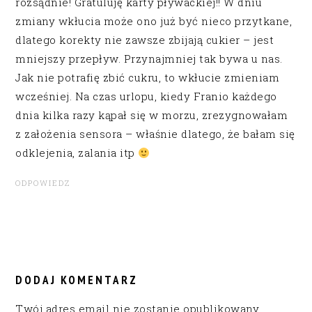
rozsądnie! Gratuluję karty pływackiej!! W dniu
zmiany wkłucia może ono już być nieco przytkane,
dlatego korekty nie zawsze zbijają cukier – jest
mniejszy przepływ. Przynajmniej tak bywa u nas.
Jak nie potrafię zbić cukru, to wkłucie zmieniam
wcześniej. Na czas urlopu, kiedy Franio każdego
dnia kilka razy kąpał się w morzu, zrezygnowałam
z założenia sensora – właśnie dlatego, że bałam się
odklejenia, zalania itp
ODPOWIEDZ
DODAJ KOMENTARZ
Twój adres email nie zostanie opublikowany.