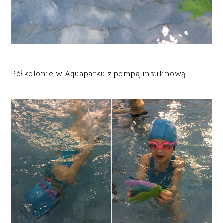
Półkolonie w Aquaparku z pompą insulinową …