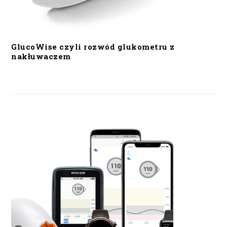
GlucoWise czyli rozwód glukometru z
nakłuwaczem