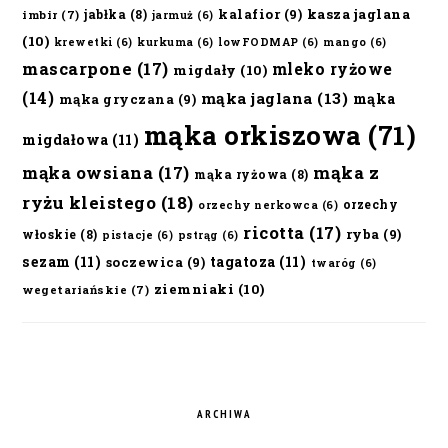
kalafior
(9)
kasza jaglana
jabłka
(8)
imbir
(7)
jarmuż
(6)
(10)
krewetki
(6)
kurkuma
(6)
lowFODMAP
(6)
mango
(6)
mascarpone
(17)
mleko ryżowe
migdały
(10)
(14)
mąka jaglana
(13)
mąka
mąka gryczana
(9)
mąka orkiszowa
(71)
migdałowa
(11)
mąka owsiana
(17)
mąka z
mąka ryżowa
(8)
ryżu kleistego
(18)
orzechy
orzechy nerkowca
(6)
ricotta
(17)
ryba
(9)
włoskie
(8)
pistacje
(6)
pstrąg
(6)
sezam
(11)
tagatoza
(11)
soczewica
(9)
twaróg
(6)
ziemniaki
(10)
wegetariańskie
(7)
ARCHIWA