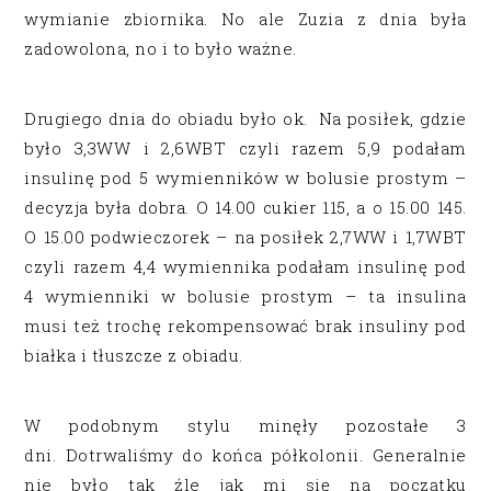
wymianie zbiornika. No ale Zuzia z dnia była
zadowolona, no i to było ważne.
Drugiego dnia do obiadu było ok. Na posiłek, gdzie
było 3,3WW i 2,6WBT czyli razem 5,9 podałam
insulinę pod 5 wymienników w bolusie prostym –
decyzja była dobra. O 14.00 cukier 115, a o 15.00 145.
O 15.00 podwieczorek – na posiłek 2,7WW i 1,7WBT
czyli razem 4,4 wymiennika podałam insulinę pod
4 wymienniki w bolusie prostym – ta insulina
musi też trochę rekompensować brak insuliny pod
białka i tłuszcze z obiadu.
W podobnym stylu minęły pozostałe 3
dni. Dotrwaliśmy do końca półkolonii. Generalnie
nie było tak źle jak mi się na początku