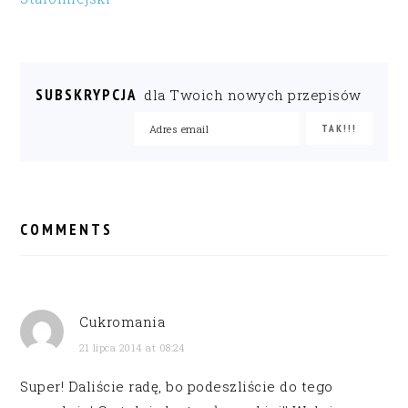
SUBSKRYPCJA
dla Twoich nowych przepisów
READER
INTERACTIONS
COMMENTS
Cukromania
21 lipca 2014 at 08:24
Super! Daliście radę, bo podeszliście do tego