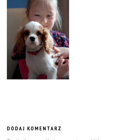
READER
INTERACTIONS
DODAJ KOMENTARZ