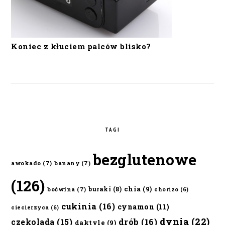
Koniec z kłuciem palców blisko?
TAGI
bezglutenowe
awokado
(7)
banany
(7)
(126)
chia
(9)
buraki
(8)
boćwina
(7)
chorizo
(6)
cukinia
(16)
cynamon
(11)
ciecierzyca
(6)
dynia
(22)
czekolada
(15)
drób
(16)
daktyle
(9)