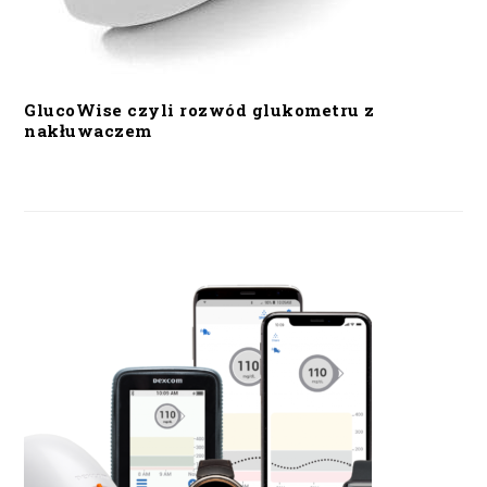
GlucoWise czyli rozwód glukometru z
nakłuwaczem