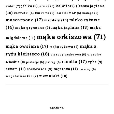
kalafior
(9)
kasza jaglana
jabłka
(8)
imbir
(7)
jarmuż
(6)
(10)
krewetki
(6)
kurkuma
(6)
lowFODMAP
(6)
mango
(6)
mascarpone
(17)
mleko ryżowe
migdały
(10)
(14)
mąka jaglana
(13)
mąka
mąka gryczana
(9)
mąka orkiszowa
(71)
migdałowa
(11)
mąka owsiana
(17)
mąka z
mąka ryżowa
(8)
ryżu kleistego
(18)
orzechy
orzechy nerkowca
(6)
ricotta
(17)
ryba
(9)
włoskie
(8)
pistacje
(6)
pstrąg
(6)
sezam
(11)
tagatoza
(11)
soczewica
(9)
twaróg
(6)
ziemniaki
(10)
wegetariańskie
(7)
ARCHIWA