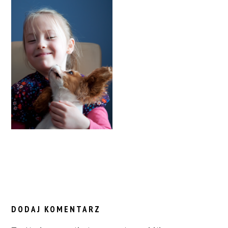
READER
INTERACTIONS
DODAJ KOMENTARZ