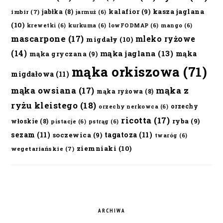
kalafior
(9)
kasza jaglana
jabłka
(8)
imbir
(7)
jarmuż
(6)
(10)
krewetki
(6)
kurkuma
(6)
lowFODMAP
(6)
mango
(6)
mascarpone
(17)
mleko ryżowe
migdały
(10)
(14)
mąka jaglana
(13)
mąka
mąka gryczana
(9)
mąka orkiszowa
(71)
migdałowa
(11)
mąka owsiana
(17)
mąka z
mąka ryżowa
(8)
ryżu kleistego
(18)
orzechy
orzechy nerkowca
(6)
ricotta
(17)
ryba
(9)
włoskie
(8)
pistacje
(6)
pstrąg
(6)
sezam
(11)
tagatoza
(11)
soczewica
(9)
twaróg
(6)
ziemniaki
(10)
wegetariańskie
(7)
ARCHIWA