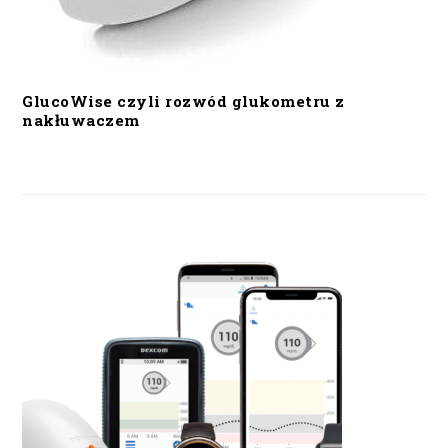
GlucoWise czyli rozwód glukometru z
nakłuwaczem