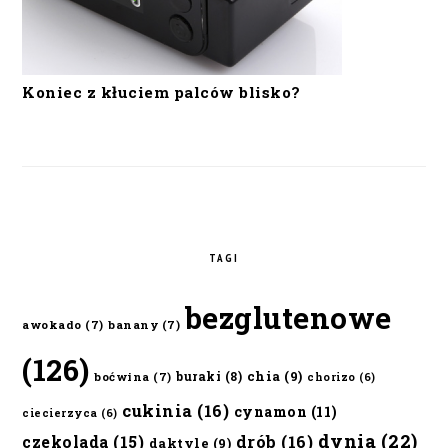
Koniec z kłuciem palców blisko?
TAGI
bezglutenowe
awokado
(7)
banany
(7)
(126)
chia
(9)
buraki
(8)
boćwina
(7)
chorizo
(6)
cukinia
(16)
cynamon
(11)
ciecierzyca
(6)
dynia
(22)
czekolada
(15)
drób
(16)
daktyle
(9)