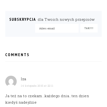
SUBSKRYPCJA
dla Twoich nowych przepisów
READER
INTERACTIONS
COMMENTS
Iza
14 listopada 2015 at 22:11
Ja też na to czekam…każdego dnia…ten dzien
kiedyś nadejdzie