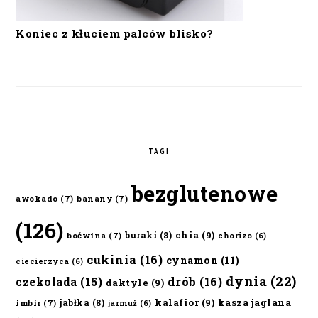
Koniec z kłuciem palców blisko?
TAGI
bezglutenowe
awokado
(7)
banany
(7)
(126)
chia
(9)
buraki
(8)
boćwina
(7)
chorizo
(6)
cukinia
(16)
cynamon
(11)
ciecierzyca
(6)
dynia
(22)
czekolada
(15)
drób
(16)
daktyle
(9)
kalafior
(9)
kasza jaglana
jabłka
(8)
imbir
(7)
jarmuż
(6)