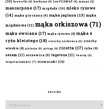
(10)
krewetki
(6)
kurkuma
(6)
lowFODMAP
(6)
mango
(6)
mascarpone
(17)
mleko ryżowe
migdały
(10)
(14)
mąka jaglana
(13)
mąka
mąka gryczana
(9)
mąka orkiszowa
(71)
migdałowa
(11)
mąka owsiana
(17)
mąka z
mąka ryżowa
(8)
ryżu kleistego
(18)
orzechy
orzechy nerkowca
(6)
ricotta
(17)
ryba
(9)
włoskie
(8)
pistacje
(6)
pstrąg
(6)
sezam
(11)
tagatoza
(11)
soczewica
(9)
twaróg
(6)
ziemniaki
(10)
wegetariańskie
(7)
ARCHIWA
Archiwa