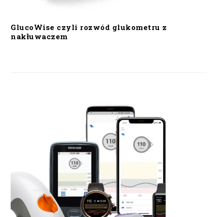
GlucoWise czyli rozwód glukometru z
nakłuwaczem