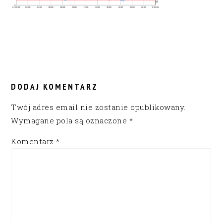
READER
INTERACTIONS
DODAJ KOMENTARZ
Twój adres email nie zostanie opublikowany.
Wymagane pola są oznaczone
*
Komentarz
*