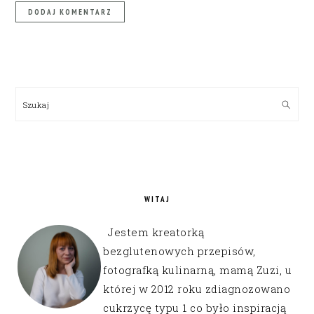
PRIMARY
SIDEBAR
Szukaj
WITAJ
Jestem kreatorką
bezglutenowych przepisów,
fotografką kulinarną, mamą Zuzi, u
której w 2012 roku zdiagnozowano
cukrzycę typu 1 co było inspiracją