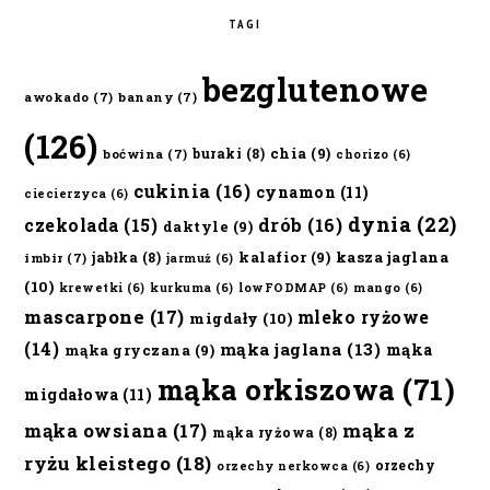
TAGI
bezglutenowe
awokado
(7)
banany
(7)
(126)
chia
(9)
buraki
(8)
boćwina
(7)
chorizo
(6)
cukinia
(16)
cynamon
(11)
ciecierzyca
(6)
dynia
(22)
czekolada
(15)
drób
(16)
daktyle
(9)
kalafior
(9)
kasza jaglana
jabłka
(8)
imbir
(7)
jarmuż
(6)
(10)
krewetki
(6)
kurkuma
(6)
lowFODMAP
(6)
mango
(6)
mascarpone
(17)
mleko ryżowe
migdały
(10)
(14)
mąka jaglana
(13)
mąka
mąka gryczana
(9)
mąka orkiszowa
(71)
migdałowa
(11)
mąka owsiana
(17)
mąka z
mąka ryżowa
(8)
ryżu kleistego
(18)
orzechy
orzechy nerkowca
(6)