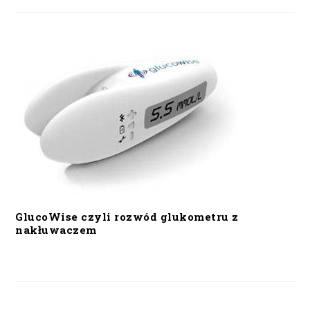
GlucoWise czyli rozwód glukometru z
nakłuwaczem