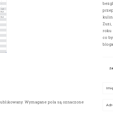
bezg
przep
kuli
Zuzi,
roku
co by
bloga
Z
publikowany.
Wymagane pola są oznaczone