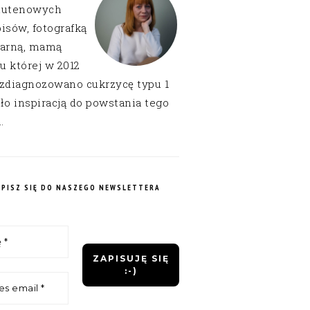
lutenowych
isów, fotografką
narną, mamą
 u której w 2012
 zdiagnozowano cukrzycę typu 1
ło inspiracją do powstania tego
.
APISZ SIĘ DO NASZEGO NEWSLETTERA