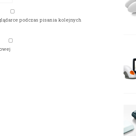
glądarce podczas pisania kolejnych
gowej