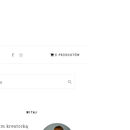
NAV
0 PRODUKTÓW
SOCIAL
MENU
MARY
kaj
EBAR
WITAJ
em kreatorką