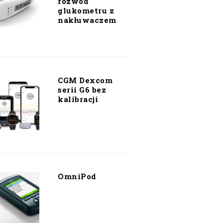
rozwód
glukometru z
nakłuwaczem
CGM Dexcom
serii G6 bez
kalibracji
OmniPod