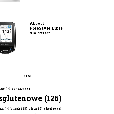
Abbott
FreeStyle Libre
dla dzieci
TAGI
ado
(7)
banany
(7)
zglutenowe
(126)
chia
(9)
buraki
(8)
na
(7)
chorizo
(6)