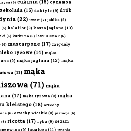
cukinia
(16)
cynamon
erzyca
(6)
czekolada
(15)
drób
daktyle
(9)
dynia
(22)
jabłka
(8)
imbir
(7)
kalafior
(9)
kasza jaglana
(10)
ż
(6)
tki
(6)
kurkuma
(6)
lowFODMAP
(6)
mascarpone
(17)
migdały
o
(6)
mleko ryżowe
(14)
mąka
mąka jaglana
(13)
mąka
zana
(9)
mąka
ałowa
(11)
kiszowa
(71)
mąka
iana
(17)
mąka
mąka ryżowa
(8)
żu kleistego
(18)
orzechy
orzechy włoskie
(8)
wca
(6)
pistacje
(6)
ricotta
(17)
sezam
ryba
(9)
(6)
tagatoza
(11)
oczewica
(9)
twaróg