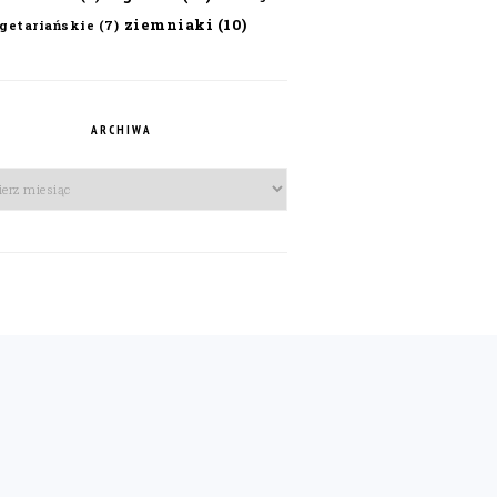
ziemniaki
(10)
getariańskie
(7)
ARCHIWA
iwa