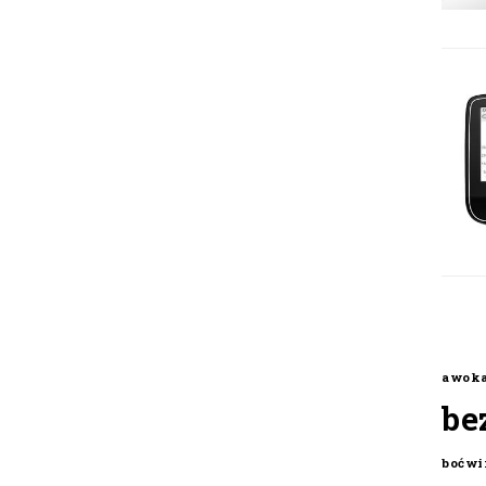
awok
be
boćwi