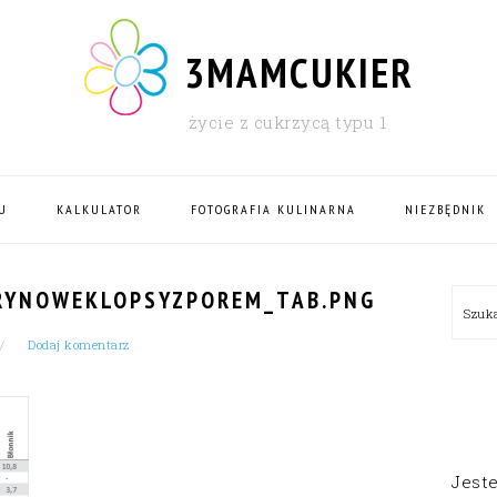
3MAMCUKIER
życie z cukrzycą typu 1
U
KALKULATOR
FOTOGRAFIA KULINARNA
NIEZBĘDNIK
PRI
RYNOWEKLOPSYZPOREM_TAB.PNG
Szu
SID
Dodaj komentarz
Jest