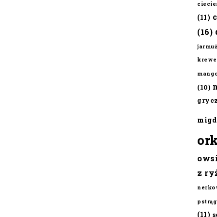
cieci
(11)
(16)
jarmu
krewe
mang
(10)
gryc
migd
or
ows
z ry
nerko
pstrąg
(11)
s