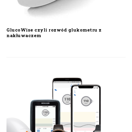
GlucoWise czyli rozwód glukometru z
nakłuwaczem