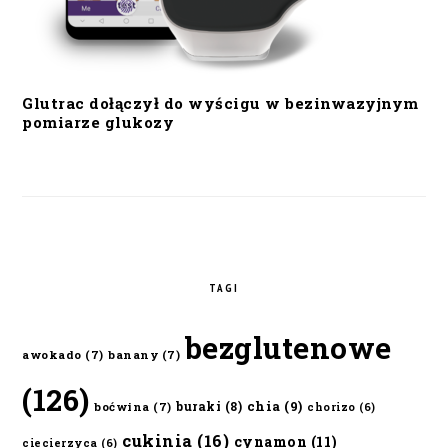
Glutrac dołączył do wyścigu w bezinwazyjnym
pomiarze glukozy
TAGI
bezglutenowe
awokado
(7)
banany
(7)
(126)
chia
(9)
buraki
(8)
boćwina
(7)
chorizo
(6)
cukinia
(16)
cynamon
(11)
ciecierzyca
(6)