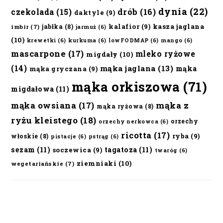
dynia
(22)
czekolada
(15)
drób
(16)
daktyle
(9)
kalafior
(9)
kasza jaglana
jabłka
(8)
imbir
(7)
jarmuż
(6)
(10)
krewetki
(6)
kurkuma
(6)
lowFODMAP
(6)
mango
(6)
mascarpone
(17)
mleko ryżowe
migdały
(10)
(14)
mąka jaglana
(13)
mąka
mąka gryczana
(9)
mąka orkiszowa
(71)
migdałowa
(11)
mąka owsiana
(17)
mąka z
mąka ryżowa
(8)
ryżu kleistego
(18)
orzechy
orzechy nerkowca
(6)
ricotta
(17)
ryba
(9)
włoskie
(8)
pistacje
(6)
pstrąg
(6)
sezam
(11)
tagatoza
(11)
soczewica
(9)
twaróg
(6)
ziemniaki
(10)
wegetariańskie
(7)