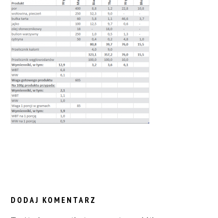
READER
INTERACTIONS
DODAJ KOMENTARZ