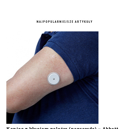
NAJPOPULARNIEJSZE ARTYKUŁY
Koniec z kłuciem palców (naprawdę) – Abbott