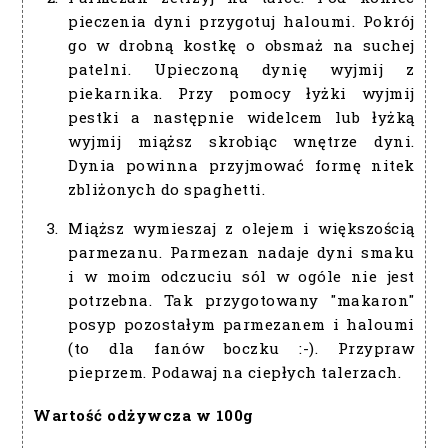
pieczenia dyni przygotuj haloumi. Pokrój
go w drobną kostkę o obsmaż na suchej
patelni. Upieczoną dynię wyjmij z
piekarnika. Przy pomocy łyżki wyjmij
pestki a następnie widelcem lub łyżką
wyjmij miąższ skrobiąc wnętrze dyni.
Dynia powinna przyjmować formę nitek
zbliżonych do spaghetti.
Miąższ wymieszaj z olejem i większością
parmezanu. Parmezan nadaje dyni smaku
i w moim odczuciu sól w ogóle nie jest
potrzebna. Tak przygotowany "makaron"
posyp pozostałym parmezanem i haloumi
(to dla fanów boczku :-). Przypraw
pieprzem. Podawaj na ciepłych talerzach.
Wartość odżywcza w 100g