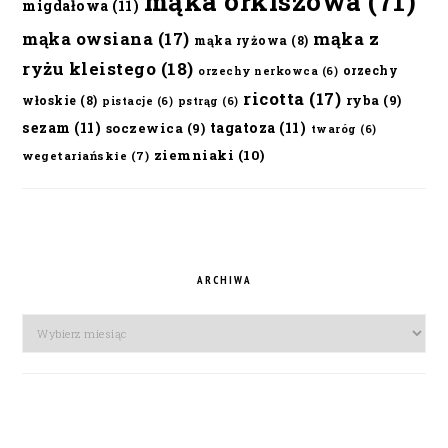
mąka orkiszowa
(71)
migdałowa
(11)
mąka owsiana
(17)
mąka z
mąka ryżowa
(8)
ryżu kleistego
(18)
orzechy
orzechy nerkowca
(6)
ricotta
(17)
ryba
(9)
włoskie
(8)
pistacje
(6)
pstrąg
(6)
sezam
(11)
tagatoza
(11)
soczewica
(9)
twaróg
(6)
ziemniaki
(10)
wegetariańskie
(7)
ARCHIWA
Archiwa