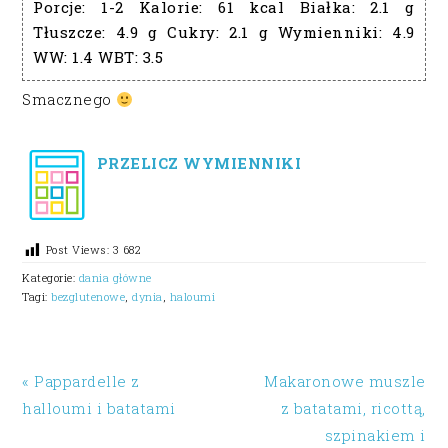
Porcje:
1-2
Kalorie:
61 kcal
Białka:
2.1 g
Tłuszcze:
4.9 g
Cukry:
2.1 g
Wymienniki:
4.9
WW:
1.4
WBT:
3.5
Smacznego
PRZELICZ WYMIENNIKI
Post Views:
3 682
Kategorie:
dania główne
Tagi:
bezglutenowe
,
dynia
,
haloumi
« Pappardelle z
Makaronowe muszle
halloumi i batatami
z batatami, ricottą,
szpinakiem i