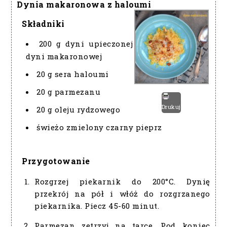
Dynia makaronowa z haloumi
Składniki
200 g dyni upieczonej
dyni makaronowej
20 g sera haloumi
20 g parmezanu
Drukuj
20 g oleju rydzowego
świeżo zmielony czarny pieprz
Przygotowanie
Rozgrzej piekarnik do 200°C. Dynię
przekrój na pół i włóż do rozgrzanego
piekarnika. Piecz 45-60 minut.
Parmezan zetrzyj na tarce. Pod koniec