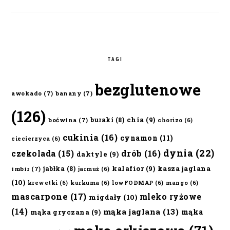
TAGI
bezglutenowe
awokado
(7)
banany
(7)
(126)
chia
(9)
buraki
(8)
boćwina
(7)
chorizo
(6)
cukinia
(16)
cynamon
(11)
ciecierzyca
(6)
dynia
(22)
czekolada
(15)
drób
(16)
daktyle
(9)
kalafior
(9)
kasza jaglana
jabłka
(8)
imbir
(7)
jarmuż
(6)
(10)
krewetki
(6)
kurkuma
(6)
lowFODMAP
(6)
mango
(6)
mascarpone
(17)
mleko ryżowe
migdały
(10)
(14)
mąka jaglana
(13)
mąka
mąka gryczana
(9)