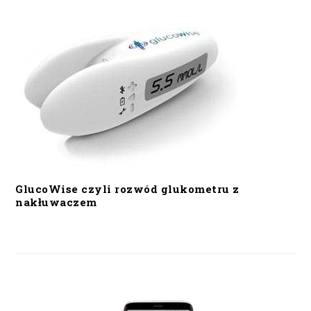
GlucoWise czyli rozwód glukometru z
nakłuwaczem