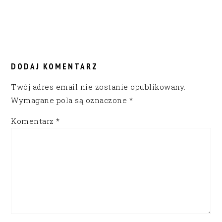
READER
INTERACTIONS
DODAJ KOMENTARZ
Twój adres email nie zostanie opublikowany.
Wymagane pola są oznaczone
*
Komentarz
*