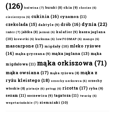
(126)
chia
(9)
buraki
(8)
boćwina
(7)
chorizo
(6)
cukinia
(16)
cynamon
(11)
ciecierzyca
(6)
dynia
(22)
czekolada
(15)
drób
(16)
daktyle
(9)
kalafior
(9)
kasza jaglana
jabłka
(8)
imbir
(7)
jarmuż
(6)
(10)
krewetki
(6)
kurkuma
(6)
lowFODMAP
(6)
mango
(6)
mascarpone
(17)
mleko ryżowe
migdały
(10)
(14)
mąka jaglana
(13)
mąka
mąka gryczana
(9)
mąka orkiszowa
(71)
migdałowa
(11)
mąka owsiana
(17)
mąka z
mąka ryżowa
(8)
ryżu kleistego
(18)
orzechy
orzechy nerkowca
(6)
ricotta
(17)
ryba
(9)
włoskie
(8)
pistacje
(6)
pstrąg
(6)
sezam
(11)
tagatoza
(11)
soczewica
(9)
twaróg
(6)
ziemniaki
(10)
wegetariańskie
(7)