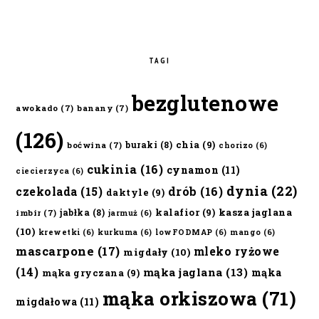
TAGI
bezglutenowe
awokado
(7)
banany
(7)
(126)
chia
(9)
buraki
(8)
boćwina
(7)
chorizo
(6)
cukinia
(16)
cynamon
(11)
ciecierzyca
(6)
dynia
(22)
czekolada
(15)
drób
(16)
daktyle
(9)
kalafior
(9)
kasza jaglana
jabłka
(8)
imbir
(7)
jarmuż
(6)
(10)
krewetki
(6)
kurkuma
(6)
lowFODMAP
(6)
mango
(6)
mascarpone
(17)
mleko ryżowe
migdały
(10)
(14)
mąka jaglana
(13)
mąka
mąka gryczana
(9)
mąka orkiszowa
(71)
migdałowa
(11)