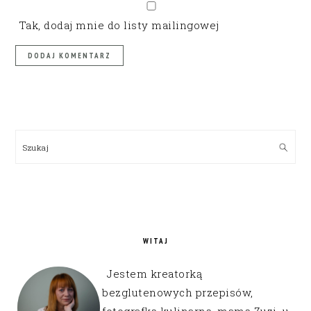
Tak, dodaj mnie do listy mailingowej
PRIMARY
SIDEBAR
Szukaj
WITAJ
Jestem kreatorką
bezglutenowych przepisów,