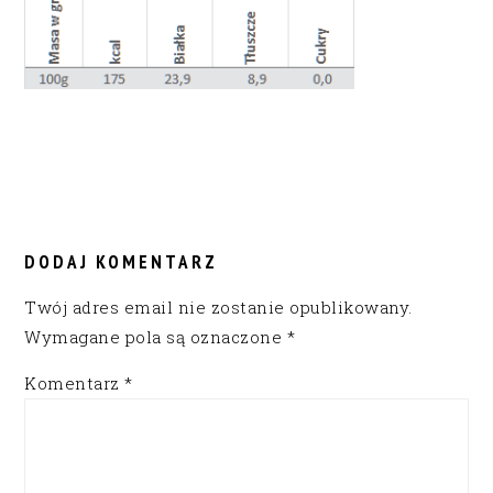
READER
INTERACTIONS
DODAJ KOMENTARZ
Twój adres email nie zostanie opublikowany.
Wymagane pola są oznaczone
*
Komentarz
*