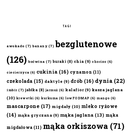
TAGI
bezglutenowe
awokado
(7)
banany
(7)
(126)
chia
(9)
buraki
(8)
boćwina
(7)
chorizo
(6)
cukinia
(16)
cynamon
(11)
ciecierzyca
(6)
dynia
(22)
czekolada
(15)
drób
(16)
daktyle
(9)
kalafior
(9)
kasza jaglana
jabłka
(8)
imbir
(7)
jarmuż
(6)
(10)
krewetki
(6)
kurkuma
(6)
lowFODMAP
(6)
mango
(6)
mascarpone
(17)
mleko ryżowe
migdały
(10)
(14)
mąka jaglana
(13)
mąka
mąka gryczana
(9)
mąka orkiszowa
(71)
migdałowa
(11)