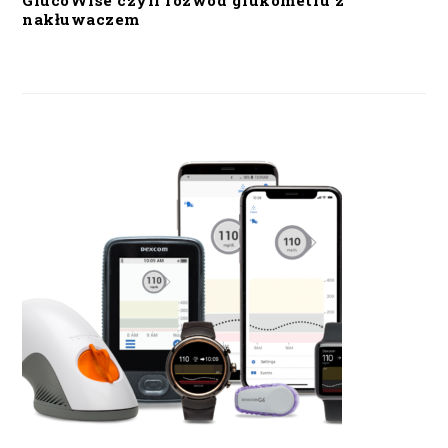
GlucoWise czyli rozwód glukometru z
nakłuwaczem