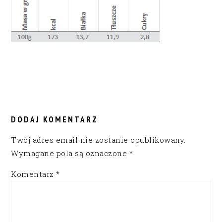
READER
INTERACTIONS
DODAJ KOMENTARZ
Twój adres email nie zostanie opublikowany.
Wymagane pola są oznaczone
*
Komentarz
*