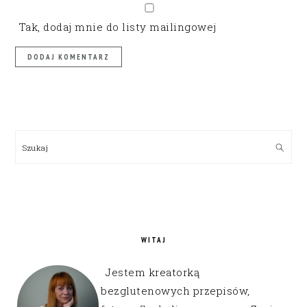
Tak, dodaj mnie do listy mailingowej
PRIMARY
SIDEBAR
Szukaj
WITAJ
Jestem kreatorką
bezglutenowych przepisów,