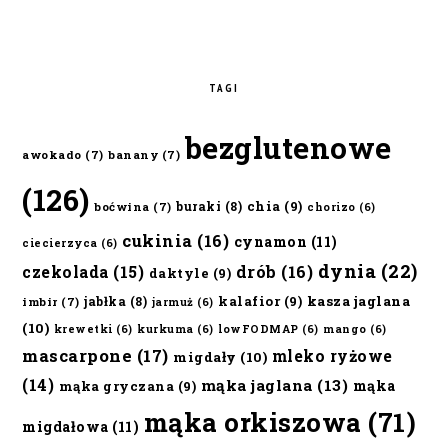
TAGI
bezglutenowe
awokado
(7)
banany
(7)
(126)
chia
(9)
buraki
(8)
boćwina
(7)
chorizo
(6)
cukinia
(16)
cynamon
(11)
ciecierzyca
(6)
dynia
(22)
czekolada
(15)
drób
(16)
daktyle
(9)
kalafior
(9)
kasza jaglana
jabłka
(8)
imbir
(7)
jarmuż
(6)
(10)
krewetki
(6)
kurkuma
(6)
lowFODMAP
(6)
mango
(6)
mascarpone
(17)
mleko ryżowe
migdały
(10)
(14)
mąka jaglana
(13)
mąka
mąka gryczana
(9)
mąka orkiszowa
(71)
migdałowa
(11)