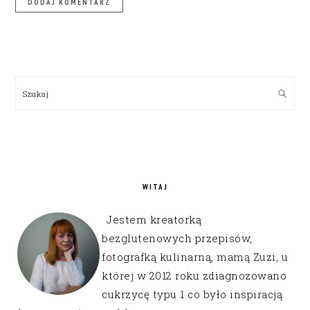
PRIMARY
SIDEBAR
Szukaj
WITAJ
Jestem kreatorką
bezglutenowych przepisów,
fotografką kulinarną, mamą Zuzi, u
której w 2012 roku zdiagnozowano
cukrzycę typu 1 co było inspiracją