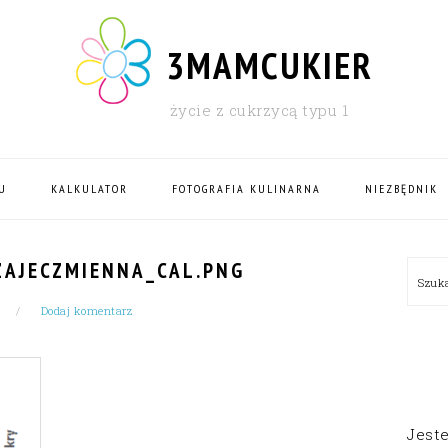
3MAMCUKIER
życie z cukrzycą typu 1
U
KALKULATOR
FOTOGRAFIA KULINARNA
NIEZBĘDNIK
PRI
AJECZMIENNA_CAL.PNG
Szu
SID
Dodaj komentarz
Jest