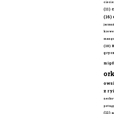
cieci
(11)
(16)
jarmu
krewe
mang
(10)
gryc
migd
or
ows
z ry
nerko
pstrąg
(11)
s