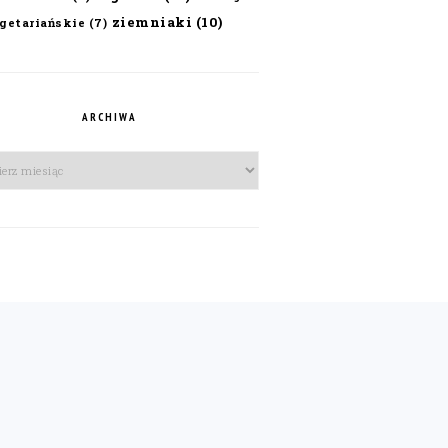
ziemniaki
(10)
getariańskie
(7)
ARCHIWA
iwa