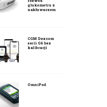
rozwód
glukometru z
nakłuwaczem
CGM Dexcom
serii G6 bez
kalibracji
OmniPod