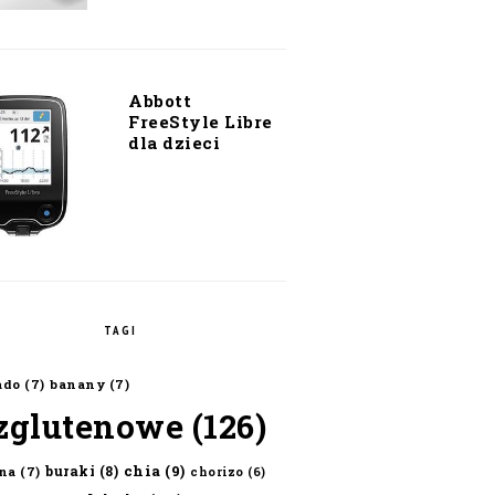
Abbott
FreeStyle Libre
dla dzieci
TAGI
ado
(7)
banany
(7)
zglutenowe
(126)
chia
(9)
buraki
(8)
na
(7)
chorizo
(6)