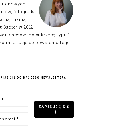
lutenowych
isów, fotografką
narną, mamą
 u której w 2012
 zdiagnozowano cukrzycę typu 1
ło inspiracją do powstania tego
.
APISZ SIĘ DO NASZEGO NEWSLETTERA