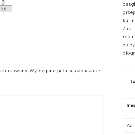
bezg
przep
kuli
Zuzi,
roku
co by
bloga
publikowany.
Wymagane pola są oznaczone
Z