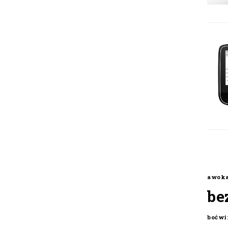
awok
be
boćwi