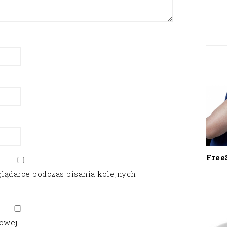
Free
glądarce podczas pisania kolejnych
gowej