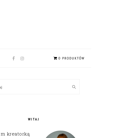
NAV
0 PRODUKTÓW
SOCIAL
MENU
MARY
kaj
EBAR
WITAJ
em kreatorką