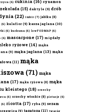
cukinia
(16)
cynamon
erzyca
(6)
czekolada
(15)
drób
daktyle
(9)
dynia
(22)
jabłka
(8)
imbir
(7)
kalafior
(9)
kasza jaglana
(10)
ż
(6)
tki
(6)
kurkuma
(6)
lowFODMAP
(6)
mascarpone
(17)
migdały
o
(6)
mleko ryżowe
(14)
mąka
mąka jaglana
(13)
mąka
zana
(9)
mąka
ałowa
(11)
kiszowa
(71)
mąka
iana
(17)
mąka
mąka ryżowa
(8)
żu kleistego
(18)
orzechy
orzechy włoskie
(8)
wca
(6)
pistacje
(6)
ricotta
(17)
sezam
ryba
(9)
(6)
tagatoza
(11)
oczewica
(9)
twaróg