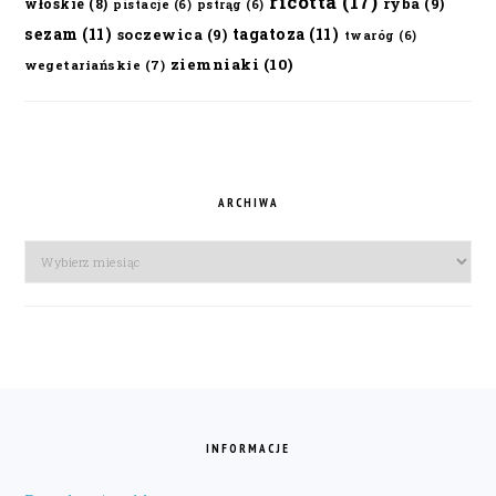
ricotta
(17)
ryba
(9)
włoskie
(8)
pistacje
(6)
pstrąg
(6)
sezam
(11)
tagatoza
(11)
soczewica
(9)
twaróg
(6)
ziemniaki
(10)
wegetariańskie
(7)
ARCHIWA
Archiwa
FOOTER
INFORMACJE