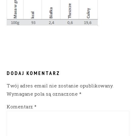
READER
INTERACTIONS
DODAJ KOMENTARZ
Twój adres email nie zostanie opublikowany.
Wymagane pola są oznaczone
*
Komentarz
*