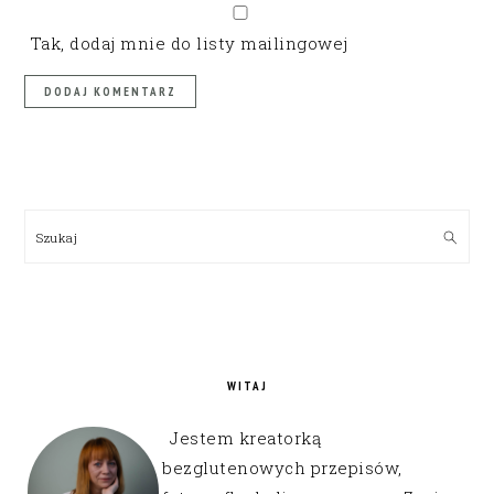
Tak, dodaj mnie do listy mailingowej
PRIMARY
SIDEBAR
Szukaj
WITAJ
Jestem kreatorką
bezglutenowych przepisów,