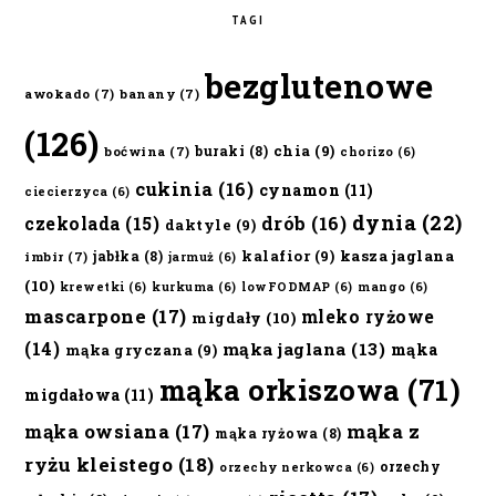
TAGI
bezglutenowe
awokado
(7)
banany
(7)
(126)
chia
(9)
buraki
(8)
boćwina
(7)
chorizo
(6)
cukinia
(16)
cynamon
(11)
ciecierzyca
(6)
dynia
(22)
czekolada
(15)
drób
(16)
daktyle
(9)
kalafior
(9)
kasza jaglana
jabłka
(8)
imbir
(7)
jarmuż
(6)
(10)
krewetki
(6)
kurkuma
(6)
lowFODMAP
(6)
mango
(6)
mascarpone
(17)
mleko ryżowe
migdały
(10)
(14)
mąka jaglana
(13)
mąka
mąka gryczana
(9)
mąka orkiszowa
(71)
migdałowa
(11)
mąka owsiana
(17)
mąka z
mąka ryżowa
(8)
ryżu kleistego
(18)
orzechy
orzechy nerkowca
(6)