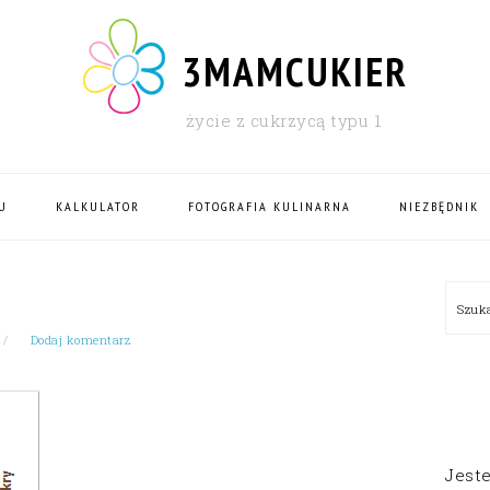
3MAMCUKIER
życie z cukrzycą typu 1
U
KALKULATOR
FOTOGRAFIA KULINARNA
NIEZBĘDNIK
PRI
Szu
SID
Dodaj komentarz
Jest