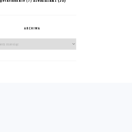
ziemniaki
(10)
getariańskie
(7)
ARCHIWA
iwa