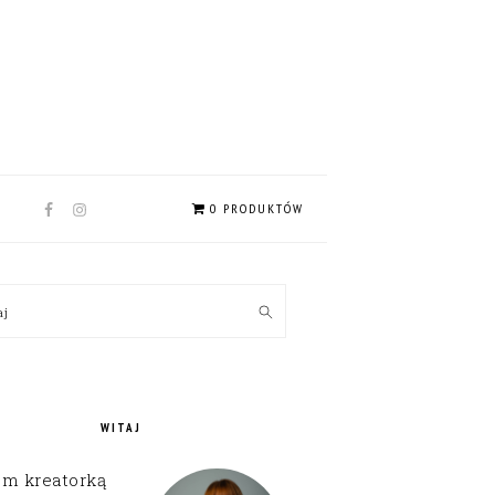
NAV
0 PRODUKTÓW
SOCIAL
MENU
MARY
kaj
EBAR
WITAJ
em kreatorką