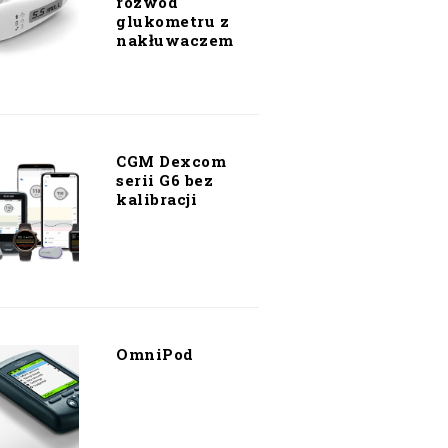
rozwód
glukometru z
nakłuwaczem
CGM Dexcom
serii G6 bez
kalibracji
OmniPod