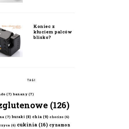
Koniec z
kłuciem palców
blisko?
TAGI
ado
(7)
banany
(7)
zglutenowe
(126)
chia
(9)
buraki
(8)
na
(7)
chorizo
(6)
cukinia
(16)
cynamon
erzyca
(6)