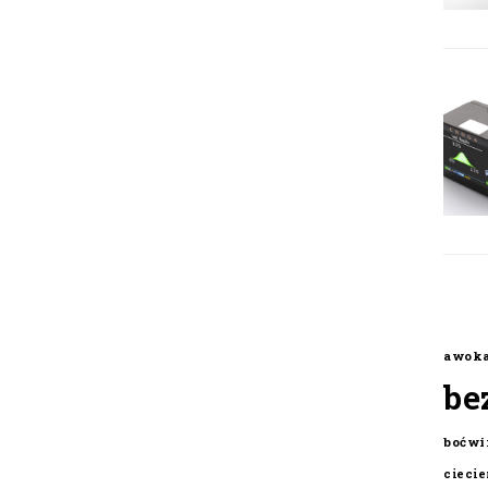
awok
be
boćwi
cieci