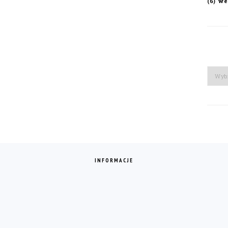
we
(6)
Arch
INFORMACJE