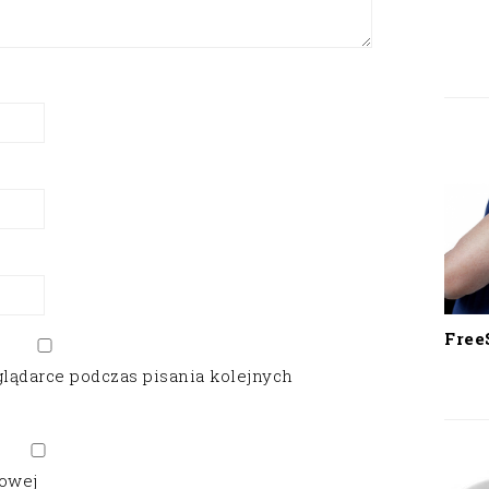
Free
glądarce podczas pisania kolejnych
gowej