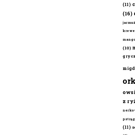
(11)
(16)
jarmu
krewe
mang
(10)
gryc
migd
or
ows
z ry
nerko
pstrąg
(11)
s