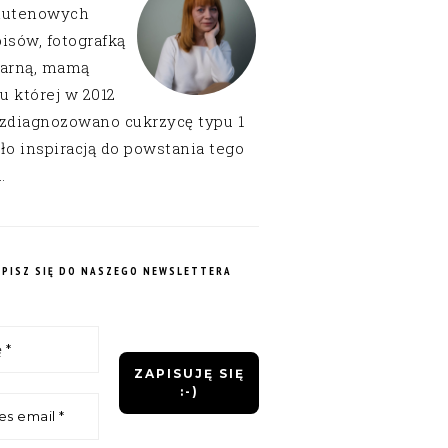
lutenowych
isów, fotografką
narną, mamą
 u której w 2012
 zdiagnozowano cukrzycę typu 1
ło inspiracją do powstania tego
.
APISZ SIĘ DO NASZEGO NEWSLETTERA