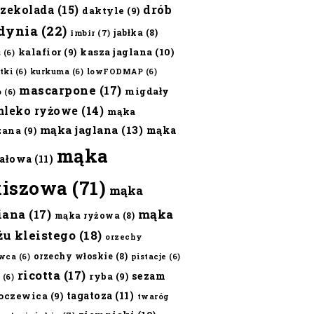
czekolada
(15)
drób
daktyle
(9)
dynia
(22)
jabłka
(8)
imbir
(7)
kalafior
(9)
kasza jaglana
(10)
ż
(6)
tki
(6)
kurkuma
(6)
lowFODMAP
(6)
mascarpone
(17)
migdały
o
(6)
mleko ryżowe
(14)
mąka
mąka jaglana
(13)
mąka
zana
(9)
mąka
ałowa
(11)
kiszowa
(71)
mąka
iana
(17)
mąka
mąka ryżowa
(8)
żu kleistego
(18)
orzechy
orzechy włoskie
(8)
wca
(6)
pistacje
(6)
ricotta
(17)
sezam
ryba
(9)
(6)
tagatoza
(11)
oczewica
(9)
twaróg