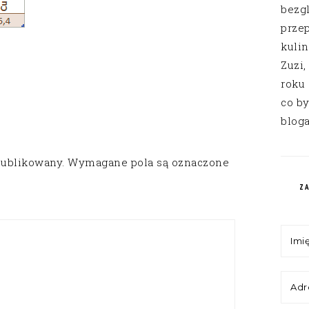
bezg
przep
kuli
Zuzi,
roku
co by
bloga
publikowany.
Wymagane pola są oznaczone
Z