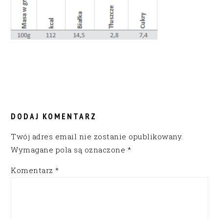
READER
INTERACTIONS
DODAJ KOMENTARZ
Twój adres email nie zostanie opublikowany.
Wymagane pola są oznaczone
*
Komentarz
*