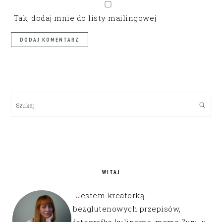
Tak, dodaj mnie do listy mailingowej
PRIMARY
SIDEBAR
Szukaj
WITAJ
Jestem kreatorką
bezglutenowych przepisów,