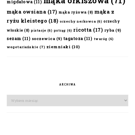
mąka orkiszowa
(71)
migdałowa
(11)
mąka owsiana
(17)
mąka z
mąka ryżowa
(8)
ryżu kleistego
(18)
orzechy
orzechy nerkowca
(6)
ricotta
(17)
ryba
(9)
włoskie
(8)
pistacje
(6)
pstrąg
(6)
sezam
(11)
tagatoza
(11)
soczewica
(9)
twaróg
(6)
ziemniaki
(10)
wegetariańskie
(7)
ARCHIWA
Archiwa