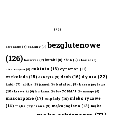
TAGI
bezglutenowe
awokado
(7)
banany
(7)
(126)
chia
(9)
buraki
(8)
boćwina
(7)
chorizo
(6)
cukinia
(16)
cynamon
(11)
ciecierzyca
(6)
dynia
(22)
czekolada
(15)
drób
(16)
daktyle
(9)
kalafior
(9)
kasza jaglana
jabłka
(8)
imbir
(7)
jarmuż
(6)
(10)
krewetki
(6)
kurkuma
(6)
lowFODMAP
(6)
mango
(6)
mascarpone
(17)
mleko ryżowe
migdały
(10)
(14)
mąka jaglana
(13)
mąka
mąka gryczana
(9)