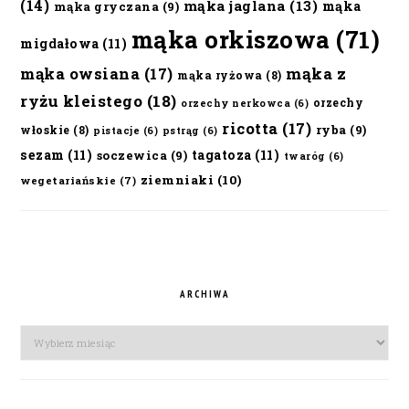
(14)
mąka jaglana
(13)
mąka
mąka gryczana
(9)
mąka orkiszowa
(71)
migdałowa
(11)
mąka owsiana
(17)
mąka z
mąka ryżowa
(8)
ryżu kleistego
(18)
orzechy
orzechy nerkowca
(6)
ricotta
(17)
ryba
(9)
włoskie
(8)
pistacje
(6)
pstrąg
(6)
sezam
(11)
tagatoza
(11)
soczewica
(9)
twaróg
(6)
ziemniaki
(10)
wegetariańskie
(7)
ARCHIWA
Archiwa