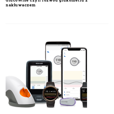
GlucoWise czyli rozwód glukometru z
nakłuwaczem