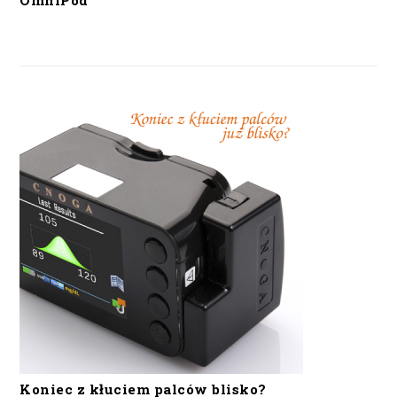
OmniPod
Koniec z kłuciem palców blisko?