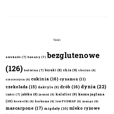
TAGI
bezglutenowe
awokado
(7)
banany
(7)
(126)
chia
(9)
buraki
(8)
boćwina
(7)
chorizo
(6)
cukinia
(16)
cynamon
(11)
ciecierzyca
(6)
dynia
(22)
czekolada
(15)
drób
(16)
daktyle
(9)
kalafior
(9)
kasza jaglana
jabłka
(8)
imbir
(7)
jarmuż
(6)
(10)
krewetki
(6)
kurkuma
(6)
lowFODMAP
(6)
mango
(6)
mascarpone
(17)
mleko ryżowe
migdały
(10)