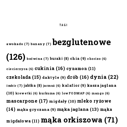
TAGI
bezglutenowe
awokado
(7)
banany
(7)
(126)
chia
(9)
buraki
(8)
boćwina
(7)
chorizo
(6)
cukinia
(16)
cynamon
(11)
ciecierzyca
(6)
dynia
(22)
czekolada
(15)
drób
(16)
daktyle
(9)
kalafior
(9)
kasza jaglana
jabłka
(8)
imbir
(7)
jarmuż
(6)
(10)
krewetki
(6)
kurkuma
(6)
lowFODMAP
(6)
mango
(6)
mascarpone
(17)
mleko ryżowe
migdały
(10)
(14)
mąka jaglana
(13)
mąka
mąka gryczana
(9)
mąka orkiszowa
(71)
migdałowa
(11)