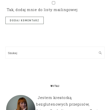
Tak, dodaj mnie do listy mailingowej
PRIMARY
SIDEBAR
Szukaj
WITAJ
Jestem kreatorką
bezglutenowych przepisów,