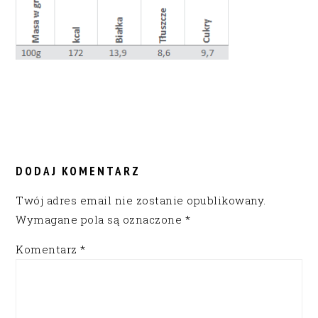
READER
INTERACTIONS
DODAJ KOMENTARZ
Twój adres email nie zostanie opublikowany.
Wymagane pola są oznaczone
*
Komentarz
*