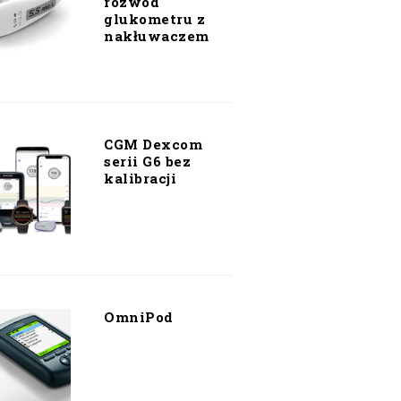
rozwód
glukometru z
nakłuwaczem
CGM Dexcom
serii G6 bez
kalibracji
OmniPod