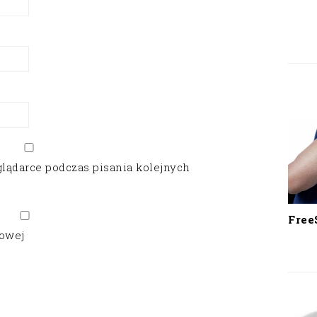
glądarce podczas pisania kolejnych
Free
gowej