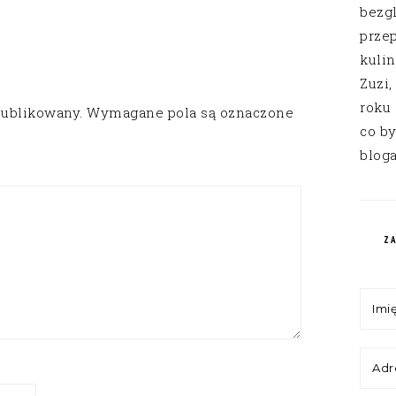
bezg
przep
kuli
Zuzi,
roku
publikowany.
Wymagane pola są oznaczone
co by
bloga
Z