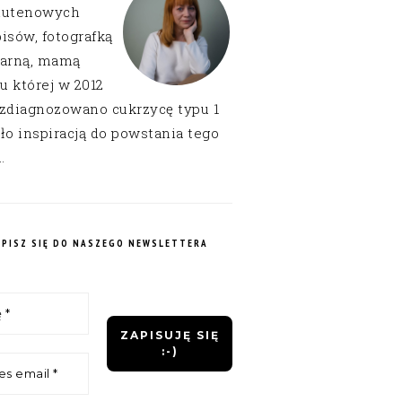
lutenowych
isów, fotografką
narną, mamą
 u której w 2012
 zdiagnozowano cukrzycę typu 1
ło inspiracją do powstania tego
.
APISZ SIĘ DO NASZEGO NEWSLETTERA