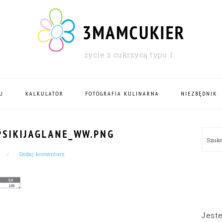
3MAMCUKIER
życie z cukrzycą typu 1
U
KALKULATOR
FOTOGRAFIA KULINARNA
NIEZBĘDNIK
PRI
SIKIJAGLANE_WW.PNG
Szu
SID
Dodaj komentarz
Jest