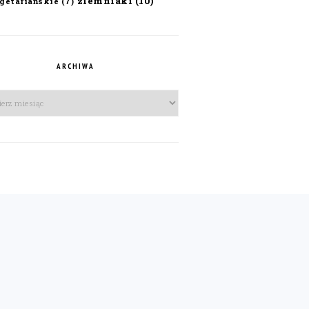
ziemniaki
(10)
getariańskie
(7)
ARCHIWA
iwa