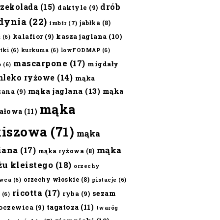
czekolada
(15)
drób
daktyle
(9)
dynia
(22)
jabłka
(8)
imbir
(7)
kalafior
(9)
kasza jaglana
(10)
ż
(6)
tki
(6)
kurkuma
(6)
lowFODMAP
(6)
mascarpone
(17)
migdały
o
(6)
mleko ryżowe
(14)
mąka
mąka jaglana
(13)
mąka
zana
(9)
mąka
ałowa
(11)
kiszowa
(71)
mąka
iana
(17)
mąka
mąka ryżowa
(8)
żu kleistego
(18)
orzechy
orzechy włoskie
(8)
wca
(6)
pistacje
(6)
ricotta
(17)
sezam
ryba
(9)
(6)
tagatoza
(11)
oczewica
(9)
twaróg