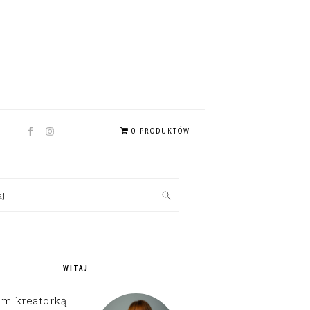
NAV
0 PRODUKTÓW
SOCIAL
MENU
MARY
kaj
EBAR
WITAJ
em kreatorką