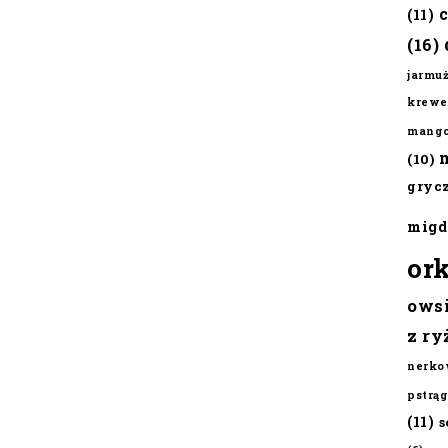
(11)
(16)
jarmu
krewe
mang
(10)
gryc
migd
or
ows
z ry
nerko
pstrąg
(11)
s