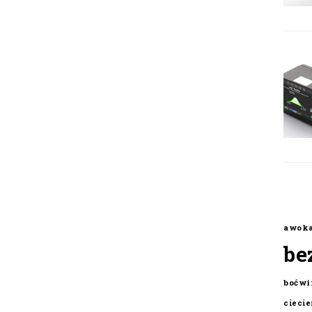
awok
be
boćwi
cieci