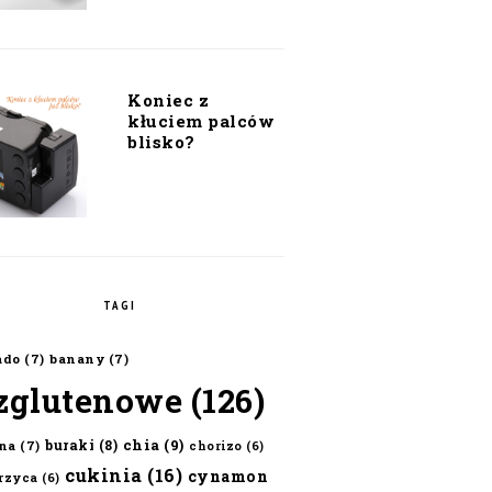
Koniec z
kłuciem palców
blisko?
TAGI
ado
(7)
banany
(7)
zglutenowe
(126)
chia
(9)
buraki
(8)
na
(7)
chorizo
(6)
cukinia
(16)
cynamon
erzyca
(6)