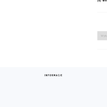
we
(6)
Arch
INFORMACJE