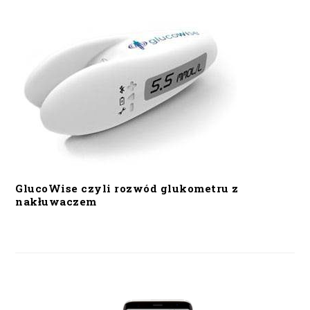
GlucoWise czyli rozwód glukometru z
nakłuwaczem