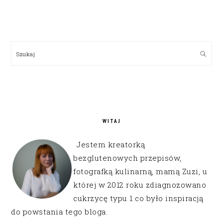
PRIMARY
SIDEBAR
Szukaj
WITAJ
Jestem kreatorką
bezglutenowych przepisów,
fotografką kulinarną, mamą Zuzi, u
której w 2012 roku zdiagnozowano
cukrzycę typu 1 co było inspiracją
do powstania tego bloga.