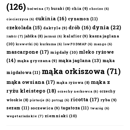
(126)
chia
(9)
buraki
(8)
boćwina
(7)
chorizo
(6)
cukinia
(16)
cynamon
(11)
ciecierzyca
(6)
dynia
(22)
czekolada
(15)
drób
(16)
daktyle
(9)
kalafior
(9)
kasza jaglana
jabłka
(8)
imbir
(7)
jarmuż
(6)
(10)
krewetki
(6)
kurkuma
(6)
lowFODMAP
(6)
mango
(6)
mascarpone
(17)
mleko ryżowe
migdały
(10)
(14)
mąka jaglana
(13)
mąka
mąka gryczana
(9)
mąka orkiszowa
(71)
migdałowa
(11)
mąka owsiana
(17)
mąka z
mąka ryżowa
(8)
ryżu kleistego
(18)
orzechy
orzechy nerkowca
(6)
ricotta
(17)
ryba
(9)
włoskie
(8)
pistacje
(6)
pstrąg
(6)
sezam
(11)
tagatoza
(11)
soczewica
(9)
twaróg
(6)
ziemniaki
(10)
wegetariańskie
(7)