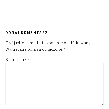
READER
INTERACTIONS
DODAJ KOMENTARZ
Twój adres email nie zostanie opublikowany.
Wymagane pola są oznaczone
*
Komentarz
*