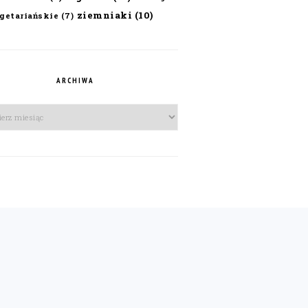
ziemniaki
(10)
getariańskie
(7)
ARCHIWA
iwa