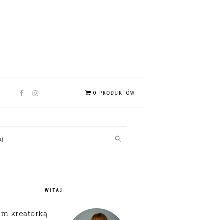
NAV
0 PRODUKTÓW
SOCIAL
MENU
MARY
kaj
EBAR
WITAJ
em kreatorką