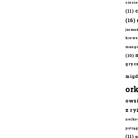
cieci
(11)
(16)
jarmu
krewe
mang
(10)
gryc
migd
or
ows
z ry
nerko
pstrąg
(11)
s