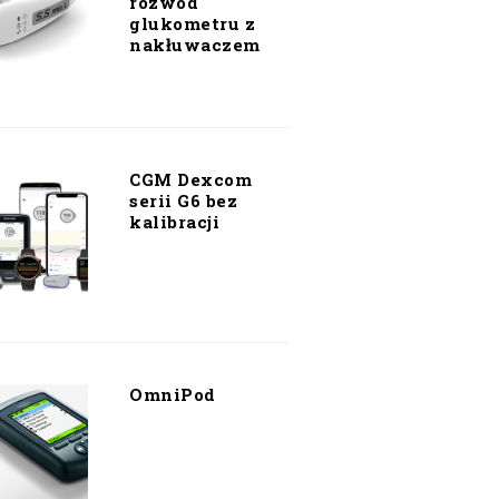
rozwód
glukometru z
nakłuwaczem
CGM Dexcom
serii G6 bez
kalibracji
OmniPod