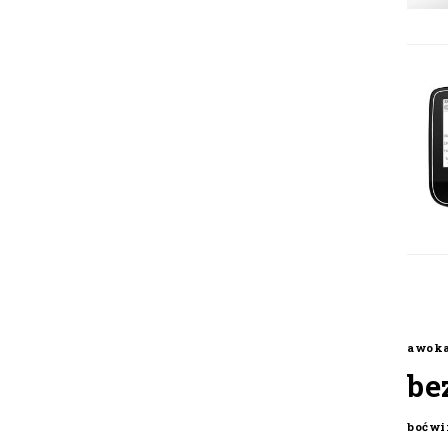
awok
be
boćwi