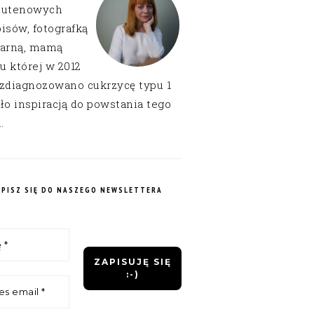
lutenowych
isów, fotografką
narną, mamą
 u której w 2012
 zdiagnozowano cukrzycę typu 1
ło inspiracją do powstania tego
.
APISZ SIĘ DO NASZEGO NEWSLETTERA