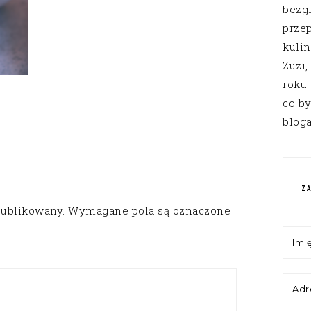
bezg
przep
kuli
Zuzi,
roku
co by
bloga
Z
publikowany.
Wymagane pola są oznaczone