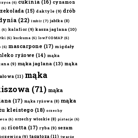
cukinia
(16)
cynamon
erzyca
(6)
czekolada
(15)
drób
daktyle
(9)
dynia
(22)
jabłka
(8)
imbir
(7)
kalafior
(9)
kasza jaglana
(10)
ż
(6)
tki
(6)
kurkuma
(6)
lowFODMAP
(6)
mascarpone
(17)
migdały
o
(6)
mleko ryżowe
(14)
mąka
mąka jaglana
(13)
mąka
zana
(9)
mąka
ałowa
(11)
kiszowa
(71)
mąka
iana
(17)
mąka
mąka ryżowa
(8)
żu kleistego
(18)
orzechy
orzechy włoskie
(8)
wca
(6)
pistacje
(6)
ricotta
(17)
sezam
ryba
(9)
(6)
tagatoza
(11)
oczewica
(9)
twaróg