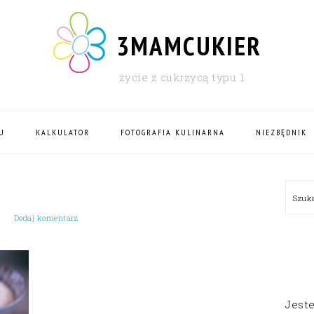
3MAMCUKIER
życie z cukrzycą typu 1
U
KALKULATOR
FOTOGRAFIA KULINARNA
NIEZBĘDNIK
PRI
Szu
SID
Dodaj komentarz
Jest