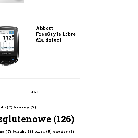
Abbott
FreeStyle Libre
dla dzieci
TAGI
ado
(7)
banany
(7)
zglutenowe
(126)
chia
(9)
buraki
(8)
na
(7)
chorizo
(6)