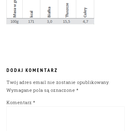
READER
INTERACTIONS
DODAJ KOMENTARZ
Twój adres email nie zostanie opublikowany.
Wymagane pola są oznaczone
*
Komentarz
*