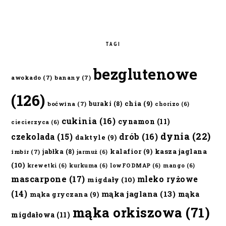
TAGI
bezglutenowe
awokado
(7)
banany
(7)
(126)
chia
(9)
buraki
(8)
boćwina
(7)
chorizo
(6)
cukinia
(16)
cynamon
(11)
ciecierzyca
(6)
dynia
(22)
czekolada
(15)
drób
(16)
daktyle
(9)
kalafior
(9)
kasza jaglana
jabłka
(8)
imbir
(7)
jarmuż
(6)
(10)
krewetki
(6)
kurkuma
(6)
lowFODMAP
(6)
mango
(6)
mascarpone
(17)
mleko ryżowe
migdały
(10)
(14)
mąka jaglana
(13)
mąka
mąka gryczana
(9)
mąka orkiszowa
(71)
migdałowa
(11)