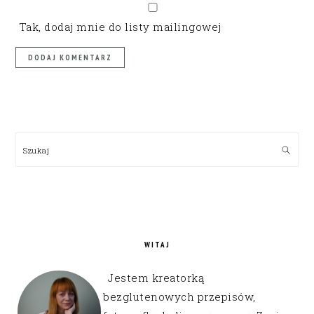
Tak, dodaj mnie do listy mailingowej
PRIMARY
SIDEBAR
Szukaj
WITAJ
Jestem kreatorką
bezglutenowych przepisów,