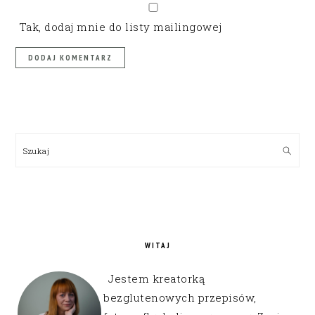
Tak, dodaj mnie do listy mailingowej
PRIMARY
SIDEBAR
Szukaj
WITAJ
Jestem kreatorką
bezglutenowych przepisów,