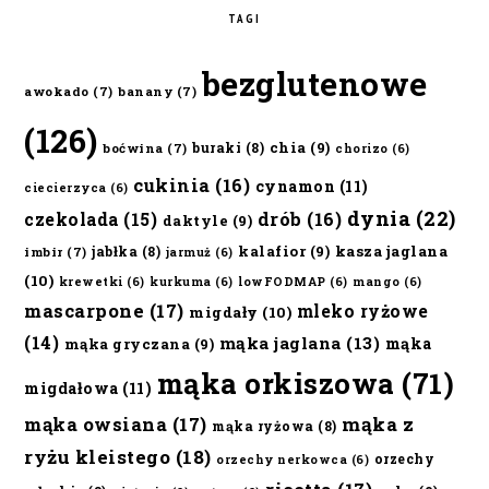
TAGI
bezglutenowe
awokado
(7)
banany
(7)
(126)
chia
(9)
buraki
(8)
boćwina
(7)
chorizo
(6)
cukinia
(16)
cynamon
(11)
ciecierzyca
(6)
dynia
(22)
czekolada
(15)
drób
(16)
daktyle
(9)
kalafior
(9)
kasza jaglana
jabłka
(8)
imbir
(7)
jarmuż
(6)
(10)
krewetki
(6)
kurkuma
(6)
lowFODMAP
(6)
mango
(6)
mascarpone
(17)
mleko ryżowe
migdały
(10)
(14)
mąka jaglana
(13)
mąka
mąka gryczana
(9)
mąka orkiszowa
(71)
migdałowa
(11)
mąka owsiana
(17)
mąka z
mąka ryżowa
(8)
ryżu kleistego
(18)
orzechy
orzechy nerkowca
(6)