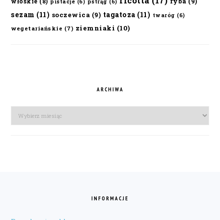
ricotta
(17)
ryba
(9)
włoskie
(8)
pistacje
(6)
pstrąg
(6)
sezam
(11)
tagatoza
(11)
soczewica
(9)
twaróg
(6)
ziemniaki
(10)
wegetariańskie
(7)
ARCHIWA
Archiwa
FOOTER
INFORMACJE