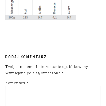
READER
INTERACTIONS
DODAJ KOMENTARZ
Twój adres email nie zostanie opublikowany.
Wymagane pola są oznaczone
*
Komentarz
*