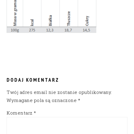
READER
INTERACTIONS
DODAJ KOMENTARZ
Twój adres email nie zostanie opublikowany.
Wymagane pola są oznaczone
*
Komentarz
*