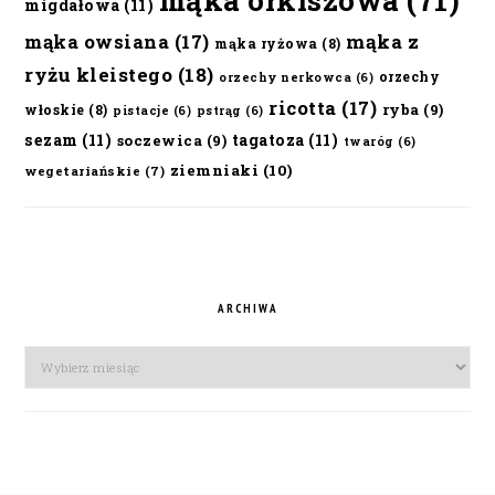
mąka orkiszowa
(71)
migdałowa
(11)
mąka owsiana
(17)
mąka z
mąka ryżowa
(8)
ryżu kleistego
(18)
orzechy
orzechy nerkowca
(6)
ricotta
(17)
ryba
(9)
włoskie
(8)
pistacje
(6)
pstrąg
(6)
sezam
(11)
tagatoza
(11)
soczewica
(9)
twaróg
(6)
ziemniaki
(10)
wegetariańskie
(7)
ARCHIWA
Archiwa