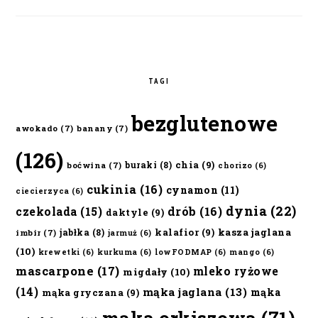
TAGI
bezglutenowe
awokado
(7)
banany
(7)
(126)
chia
(9)
buraki
(8)
boćwina
(7)
chorizo
(6)
cukinia
(16)
cynamon
(11)
ciecierzyca
(6)
dynia
(22)
czekolada
(15)
drób
(16)
daktyle
(9)
kalafior
(9)
kasza jaglana
jabłka
(8)
imbir
(7)
jarmuż
(6)
(10)
krewetki
(6)
kurkuma
(6)
lowFODMAP
(6)
mango
(6)
mascarpone
(17)
mleko ryżowe
migdały
(10)
(14)
mąka jaglana
(13)
mąka
mąka gryczana
(9)