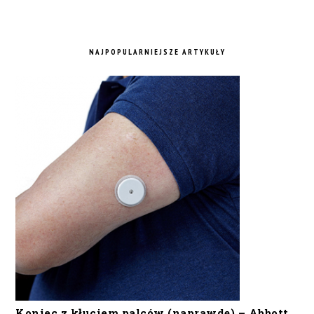
NAJPOPULARNIEJSZE ARTYKUŁY
Koniec z kłuciem palców (naprawdę) – Abbott