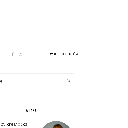
NAV
0 PRODUKTÓW
SOCIAL
MENU
MARY
kaj
EBAR
WITAJ
em kreatorką