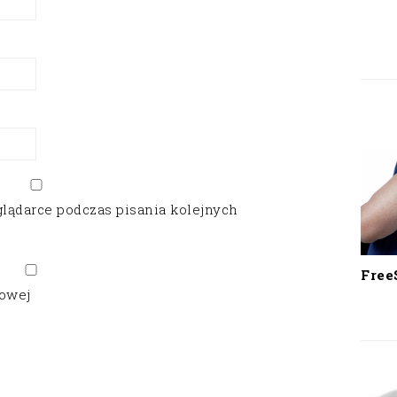
glądarce podczas pisania kolejnych
Free
gowej