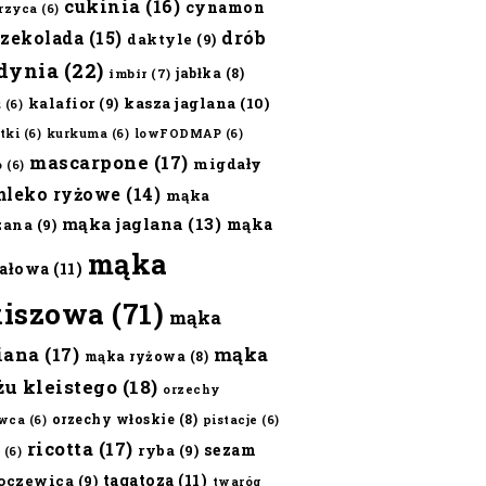
cukinia
(16)
cynamon
erzyca
(6)
czekolada
(15)
drób
daktyle
(9)
dynia
(22)
jabłka
(8)
imbir
(7)
kalafior
(9)
kasza jaglana
(10)
ż
(6)
tki
(6)
kurkuma
(6)
lowFODMAP
(6)
mascarpone
(17)
migdały
o
(6)
mleko ryżowe
(14)
mąka
mąka jaglana
(13)
mąka
zana
(9)
mąka
ałowa
(11)
kiszowa
(71)
mąka
iana
(17)
mąka
mąka ryżowa
(8)
żu kleistego
(18)
orzechy
orzechy włoskie
(8)
wca
(6)
pistacje
(6)
ricotta
(17)
sezam
ryba
(9)
(6)
tagatoza
(11)
oczewica
(9)
twaróg