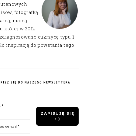
lutenowych
isów, fotografką
narną, mamą
 u której w 2012
 zdiagnozowano cukrzycę typu 1
ło inspiracją do powstania tego
.
APISZ SIĘ DO NASZEGO NEWSLETTERA