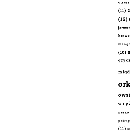
cieci
(11)
(16)
jarmu
krewe
mang
(10)
gryc
migd
or
ows
z ry
nerko
pstrąg
(11)
s