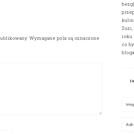
bezg
przep
kuli
Zuzi,
roku
publikowany.
Wymagane pola są oznaczone
co by
bloga
Z