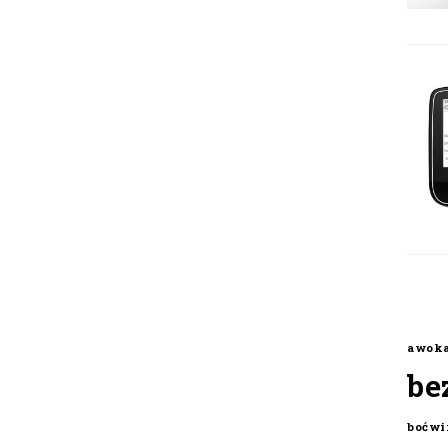
awok
be
boćwi