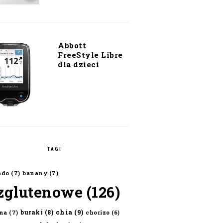
Abbott
FreeStyle Libre
dla dzieci
TAGI
ado
(7)
banany
(7)
zglutenowe
(126)
chia
(9)
buraki
(8)
na
(7)
chorizo
(6)