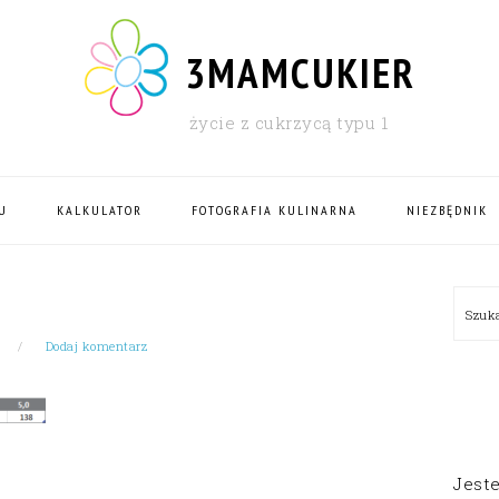
3MAMCUKIER
życie z cukrzycą typu 1
U
KALKULATOR
FOTOGRAFIA KULINARNA
NIEZBĘDNIK
PRI
Szu
SID
Dodaj komentarz
Jest