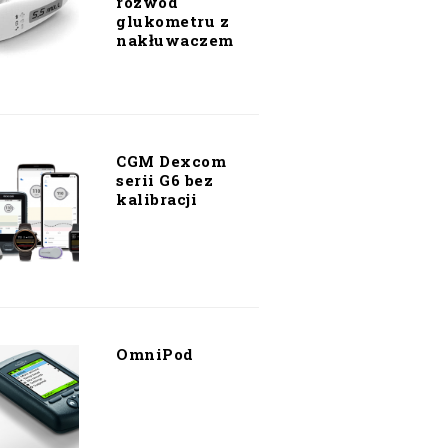
rozwód
glukometru z
nakłuwaczem
CGM Dexcom
serii G6 bez
kalibracji
OmniPod