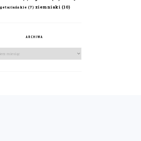
ziemniaki
(10)
getariańskie
(7)
ARCHIWA
iwa