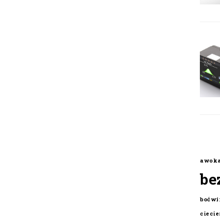
awok
be
boćwi
cieci