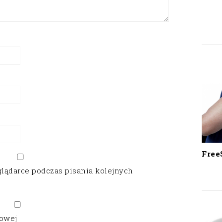
Free
glądarce podczas pisania kolejnych
gowej