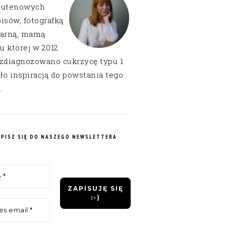
lutenowych
isów, fotografką
narną, mamą
 u której w 2012
 zdiagnozowano cukrzycę typu 1
ło inspiracją do powstania tego
.
APISZ SIĘ DO NASZEGO NEWSLETTERA