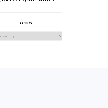
ziemniaki
(10)
getariańskie
(7)
ARCHIWA
iwa