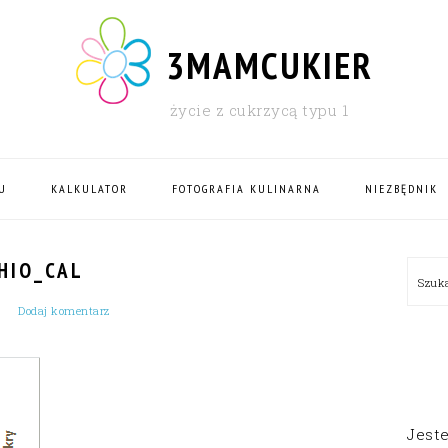
3MAMCUKIER
życie z cukrzycą typu 1
U
KALKULATOR
FOTOGRAFIA KULINARNA
NIEZBĘDNIK
PRI
HIO_CAL
Szu
SID
Dodaj komentarz
Jest