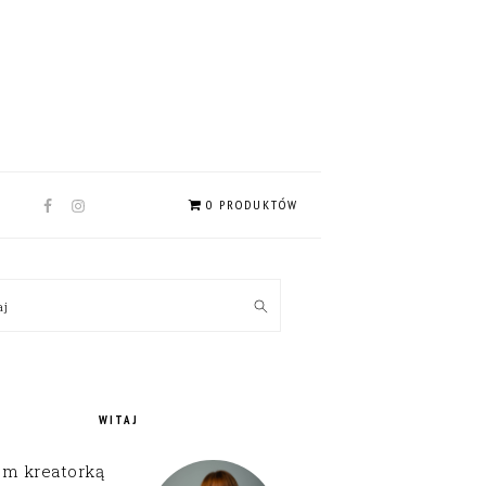
NAV
0 PRODUKTÓW
SOCIAL
MENU
MARY
kaj
EBAR
WITAJ
em kreatorką