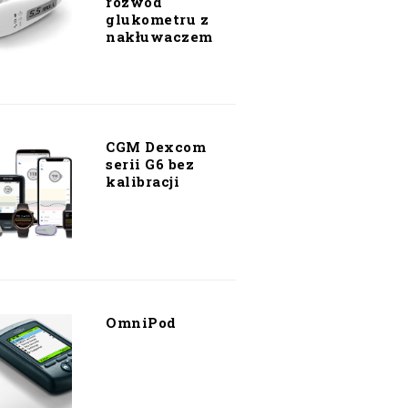
rozwód
glukometru z
nakłuwaczem
CGM Dexcom
serii G6 bez
kalibracji
OmniPod