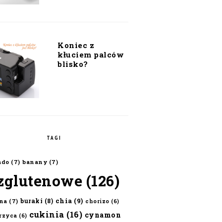
Koniec z
kłuciem palców
blisko?
TAGI
ado
(7)
banany
(7)
zglutenowe
(126)
chia
(9)
buraki
(8)
na
(7)
chorizo
(6)
cukinia
(16)
cynamon
erzyca
(6)