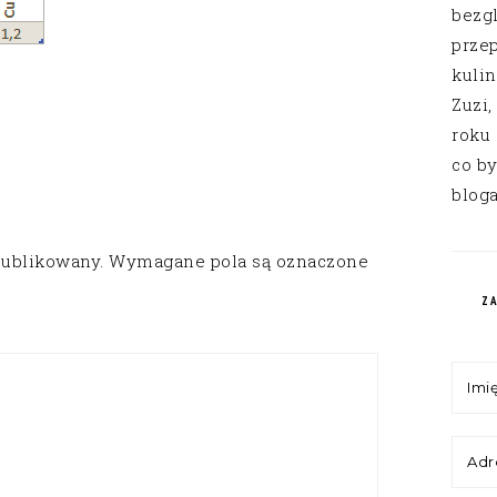
bezg
przep
kuli
Zuzi,
roku
co by
bloga
publikowany.
Wymagane pola są oznaczone
Z