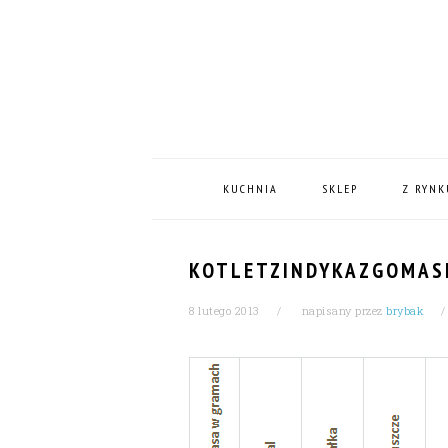
Skip
Skip
Skip
Skip
to
to
to
to
primary
content
primary
footer
navigation
sidebar
MAIN
NAVIGATION
KUCHNIA
SKLEP
Z RYNK
KOTLETZINDYKAZGOMAS
8 lutego 2013
napisany przez
brybak