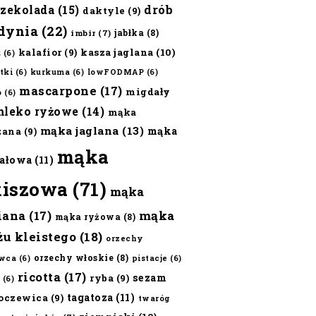
czekolada
(15)
drób
daktyle
(9)
dynia
(22)
jabłka
(8)
imbir
(7)
kalafior
(9)
kasza jaglana
(10)
ż
(6)
tki
(6)
kurkuma
(6)
lowFODMAP
(6)
mascarpone
(17)
migdały
o
(6)
mleko ryżowe
(14)
mąka
mąka jaglana
(13)
mąka
zana
(9)
mąka
ałowa
(11)
kiszowa
(71)
mąka
iana
(17)
mąka
mąka ryżowa
(8)
żu kleistego
(18)
orzechy
orzechy włoskie
(8)
wca
(6)
pistacje
(6)
ricotta
(17)
sezam
ryba
(9)
(6)
tagatoza
(11)
oczewica
(9)
twaróg