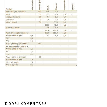
READER
INTERACTIONS
DODAJ KOMENTARZ