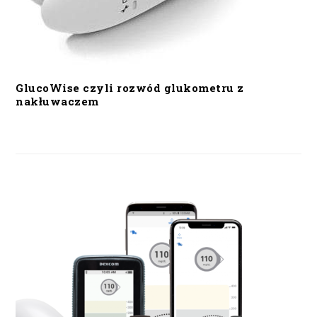
GlucoWise czyli rozwód glukometru z
nakłuwaczem