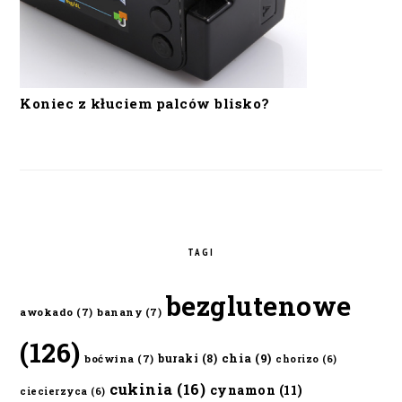
Koniec z kłuciem palców blisko?
TAGI
bezglutenowe
awokado
(7)
banany
(7)
(126)
chia
(9)
buraki
(8)
boćwina
(7)
chorizo
(6)
cukinia
(16)
cynamon
(11)
ciecierzyca
(6)