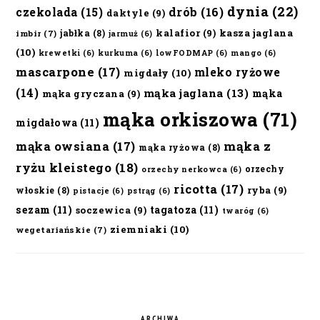
dynia
(22)
czekolada
(15)
drób
(16)
daktyle
(9)
kalafior
(9)
kasza jaglana
jabłka
(8)
imbir
(7)
jarmuż
(6)
(10)
krewetki
(6)
kurkuma
(6)
lowFODMAP
(6)
mango
(6)
mascarpone
(17)
mleko ryżowe
migdały
(10)
(14)
mąka jaglana
(13)
mąka
mąka gryczana
(9)
mąka orkiszowa
(71)
migdałowa
(11)
mąka owsiana
(17)
mąka z
mąka ryżowa
(8)
ryżu kleistego
(18)
orzechy
orzechy nerkowca
(6)
ricotta
(17)
ryba
(9)
włoskie
(8)
pistacje
(6)
pstrąg
(6)
sezam
(11)
tagatoza
(11)
soczewica
(9)
twaróg
(6)
ziemniaki
(10)
wegetariańskie
(7)
ARCHIWA