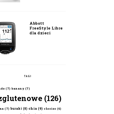
Abbott
FreeStyle Libre
dla dzieci
TAGI
ado
(7)
banany
(7)
zglutenowe
(126)
chia
(9)
buraki
(8)
na
(7)
chorizo
(6)