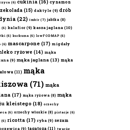
cukinia
(16)
cynamon
erzyca
(6)
czekolada
(15)
drób
daktyle
(9)
dynia
(22)
jabłka
(8)
imbir
(7)
kalafior
(9)
kasza jaglana
(10)
ż
(6)
tki
(6)
kurkuma
(6)
lowFODMAP
(6)
mascarpone
(17)
migdały
o
(6)
mleko ryżowe
(14)
mąka
mąka jaglana
(13)
mąka
zana
(9)
mąka
ałowa
(11)
kiszowa
(71)
mąka
iana
(17)
mąka
mąka ryżowa
(8)
żu kleistego
(18)
orzechy
orzechy włoskie
(8)
wca
(6)
pistacje
(6)
ricotta
(17)
sezam
ryba
(9)
(6)
tagatoza
(11)
oczewica
(9)
twaróg