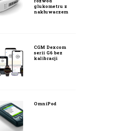
rozwód
glukometru z
nakłuwaczem
CGM Dexcom
serii G6 bez
kalibracji
OmniPod