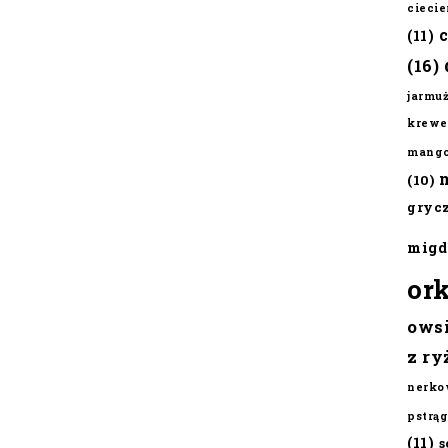
cieci
(11)
(16)
jarmu
krewe
mang
(10)
gryc
migd
or
ows
z ry
nerko
pstrąg
(11)
s