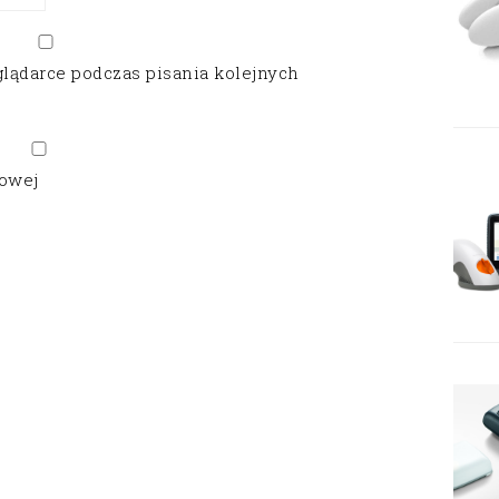
glądarce podczas pisania kolejnych
gowej