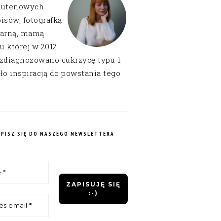
lutenowych
isów, fotografką
narną, mamą
 u której w 2012
 zdiagnozowano cukrzycę typu 1
ło inspiracją do powstania tego
.
APISZ SIĘ DO NASZEGO NEWSLETTERA