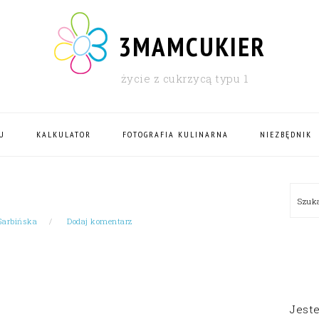
3MAMCUKIER
życie z cukrzycą typu 1
U
KALKULATOR
FOTOGRAFIA KULINARNA
NIEZBĘDNIK
PRI
Szu
SID
Garbińska
Dodaj komentarz
Jest