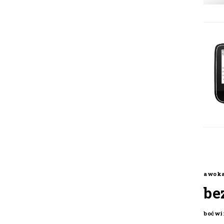
awok
be
boćwi