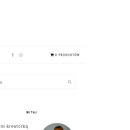
NAV
0 PRODUKTÓW
SOCIAL
MENU
MARY
kaj
EBAR
WITAJ
em kreatorką