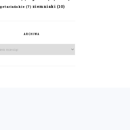
ziemniaki
(10)
getariańskie
(7)
ARCHIWA
iwa