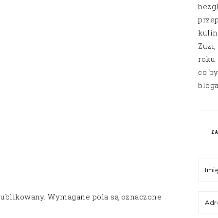
bezg
przep
kuli
Zuzi,
roku
co by
bloga
Z
publikowany.
Wymagane pola są oznaczone