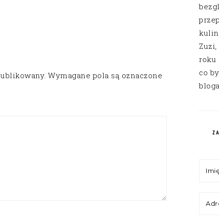
bezg
przep
kuli
Zuzi,
roku
co by
publikowany.
Wymagane pola są oznaczone
bloga
Z