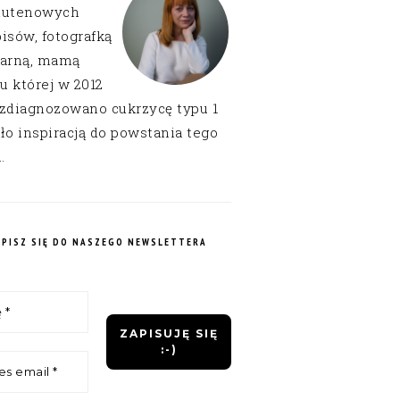
lutenowych
isów, fotografką
narną, mamą
 u której w 2012
 zdiagnozowano cukrzycę typu 1
ło inspiracją do powstania tego
.
APISZ SIĘ DO NASZEGO NEWSLETTERA