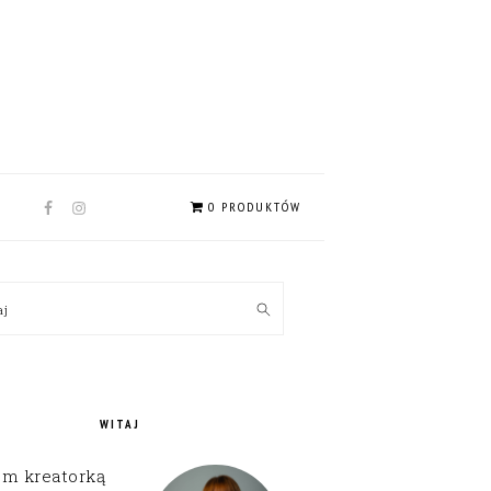
NAV
0 PRODUKTÓW
SOCIAL
MENU
MARY
kaj
EBAR
WITAJ
em kreatorką