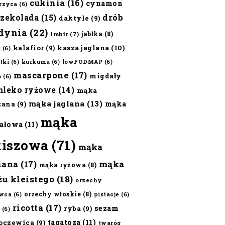
cukinia
(16)
cynamon
erzyca
(6)
czekolada
(15)
drób
daktyle
(9)
dynia
(22)
jabłka
(8)
imbir
(7)
kalafior
(9)
kasza jaglana
(10)
ż
(6)
tki
(6)
kurkuma
(6)
lowFODMAP
(6)
mascarpone
(17)
migdały
o
(6)
mleko ryżowe
(14)
mąka
mąka jaglana
(13)
mąka
zana
(9)
mąka
ałowa
(11)
kiszowa
(71)
mąka
iana
(17)
mąka
mąka ryżowa
(8)
żu kleistego
(18)
orzechy
orzechy włoskie
(8)
wca
(6)
pistacje
(6)
ricotta
(17)
sezam
ryba
(9)
(6)
tagatoza
(11)
oczewica
(9)
twaróg