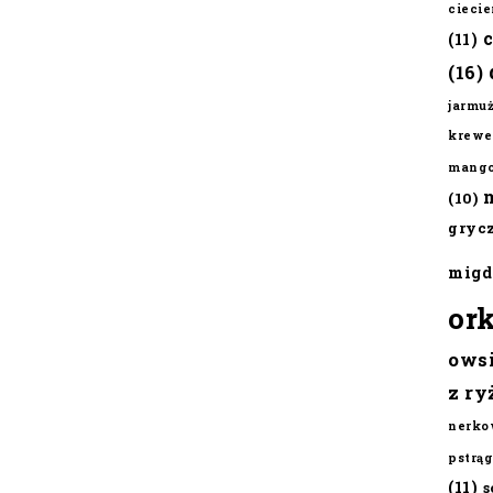
cieci
(11)
(16)
jarmu
krewe
mang
(10)
gryc
migd
or
ows
z ry
nerko
pstrąg
(11)
s