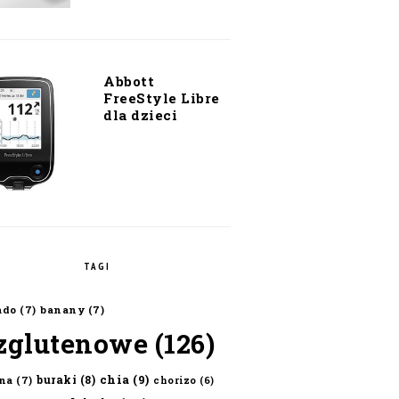
Abbott
FreeStyle Libre
dla dzieci
TAGI
ado
(7)
banany
(7)
zglutenowe
(126)
chia
(9)
buraki
(8)
na
(7)
chorizo
(6)