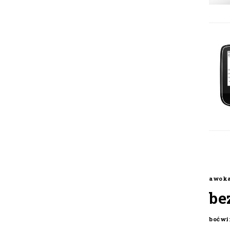
awok
be
boćwi