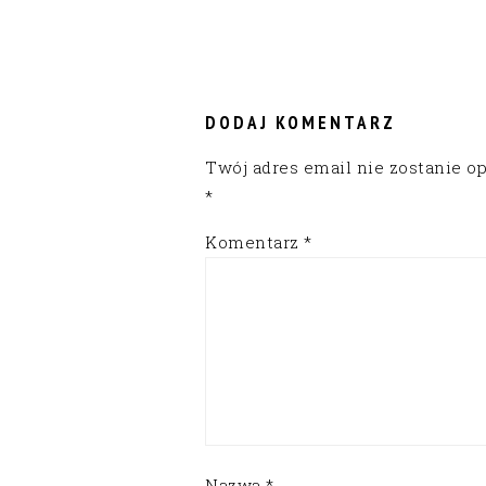
READER
INTERACTIONS
DODAJ KOMENTARZ
Twój adres email nie zostanie o
*
Komentarz
*
Nazwa
*