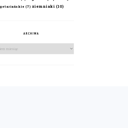
ziemniaki
(10)
getariańskie
(7)
ARCHIWA
iwa