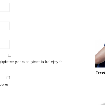
glądarce podczas pisania kolejnych
Free
gowej