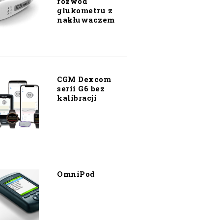
rozwód
glukometru z
nakłuwaczem
CGM Dexcom
serii G6 bez
kalibracji
OmniPod