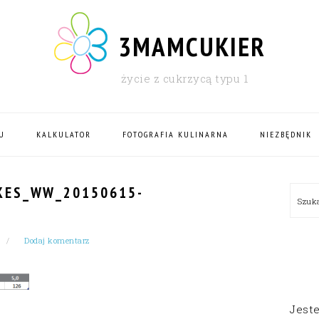
3MAMCUKIER
życie z cukrzycą typu 1
U
KALKULATOR
FOTOGRAFIA KULINARNA
NIEZBĘDNIK
PRI
KES_WW_20150615-
Szu
SID
Dodaj komentarz
Jest