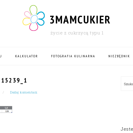
3MAMCUKIER
życie z cukrzycą typu 1
U
KALKULATOR
FOTOGRAFIA KULINARNA
NIEZBĘDNIK
PRI
215239_1
Szu
SID
Dodaj komentarz
Jest