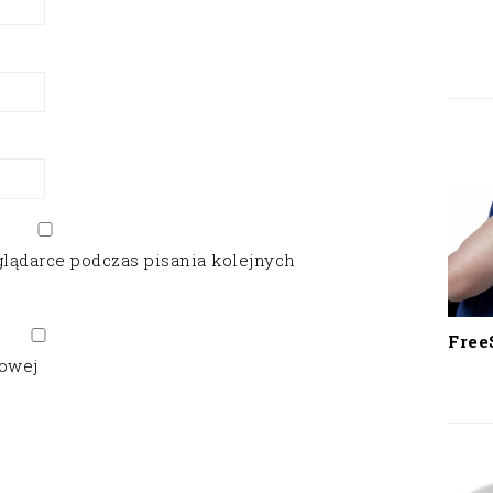
glądarce podczas pisania kolejnych
Free
gowej