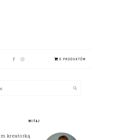
NAV
0 PRODUKTÓW
SOCIAL
MENU
MARY
kaj
EBAR
WITAJ
em kreatorką