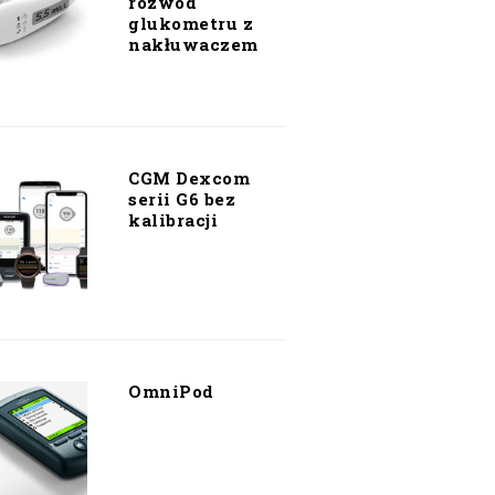
rozwód
glukometru z
nakłuwaczem
CGM Dexcom
serii G6 bez
kalibracji
OmniPod