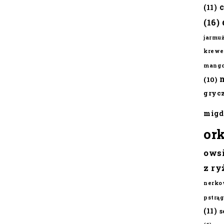
(11)
(16)
jarmu
krewe
mang
(10)
gryc
migd
or
ows
z ry
nerko
pstrąg
(11)
s