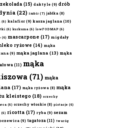
czekolada
(15)
drób
daktyle
(9)
dynia
(22)
jabłka
(8)
imbir
(7)
kalafior
(9)
kasza jaglana
(10)
ż
(6)
tki
(6)
kurkuma
(6)
lowFODMAP
(6)
mascarpone
(17)
migdały
o
(6)
mleko ryżowe
(14)
mąka
mąka jaglana
(13)
mąka
zana
(9)
mąka
ałowa
(11)
kiszowa
(71)
mąka
iana
(17)
mąka
mąka ryżowa
(8)
żu kleistego
(18)
orzechy
orzechy włoskie
(8)
wca
(6)
pistacje
(6)
ricotta
(17)
sezam
ryba
(9)
(6)
tagatoza
(11)
oczewica
(9)
twaróg