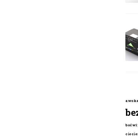
awok
be
boćwi
cieci