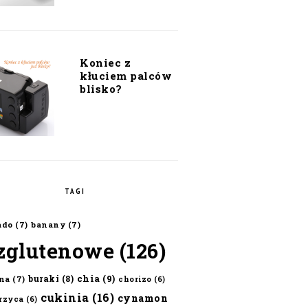
Koniec z
kłuciem palców
blisko?
TAGI
ado
(7)
banany
(7)
zglutenowe
(126)
chia
(9)
buraki
(8)
na
(7)
chorizo
(6)
cukinia
(16)
cynamon
erzyca
(6)