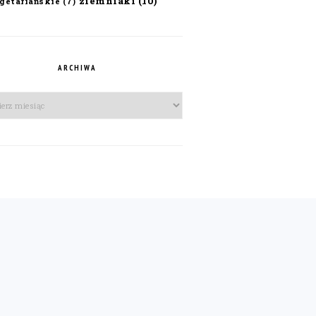
ziemniaki
(10)
getariańskie
(7)
ARCHIWA
iwa