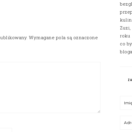
bezg
przep
kuli
Zuzi,
roku
publikowany.
Wymagane pola są oznaczone
co by
bloga
Z