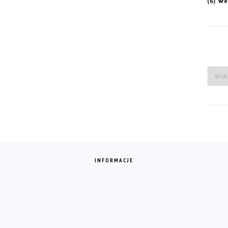
we
(6)
Arch
INFORMACJE