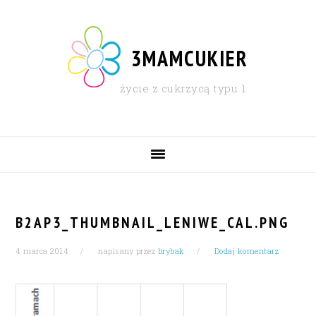
Skip
Skip
Skip
Skip
to
to
to
to
primary
content
primary
footer
3MAMCUKIER
navigation
sidebar
życie z cukrzycą typu 1
MAIN
NAVIGATION
B2AP3_THUMBNAIL_LENIWE_CAL.PNG
4 marca 2014
napisany przez
brybak
Dodaj komentarz