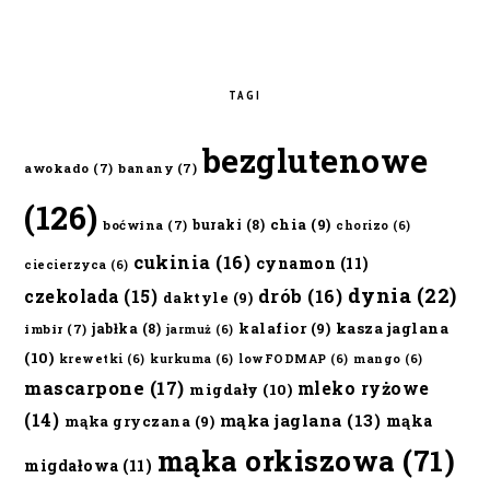
TAGI
bezglutenowe
awokado
(7)
banany
(7)
(126)
chia
(9)
buraki
(8)
boćwina
(7)
chorizo
(6)
cukinia
(16)
cynamon
(11)
ciecierzyca
(6)
dynia
(22)
czekolada
(15)
drób
(16)
daktyle
(9)
kalafior
(9)
kasza jaglana
jabłka
(8)
imbir
(7)
jarmuż
(6)
(10)
krewetki
(6)
kurkuma
(6)
lowFODMAP
(6)
mango
(6)
mascarpone
(17)
mleko ryżowe
migdały
(10)
(14)
mąka jaglana
(13)
mąka
mąka gryczana
(9)
mąka orkiszowa
(71)
migdałowa
(11)